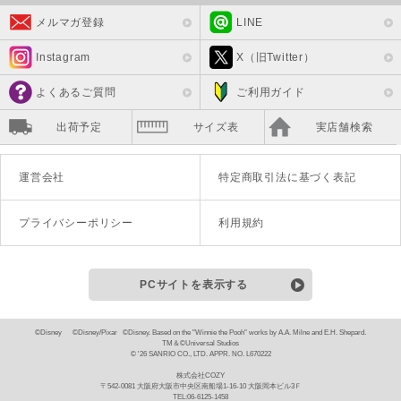
メルマガ登録
LINE
Instagram
X（旧Twitter）
よくあるご質問
ご利用ガイド
出荷予定
サイズ表
実店舗検索
運営会社
特定商取引法に基づく表記
プライバシーポリシー
利用規約
PCサイトを表示する
©Disney ©Disney/Pixar ©Disney. Based on the "Winnie the Pooh" works by A.A. Milne and E.H. Shepard.
TM＆©Universal Studios
© '26 SANRIO CO., LTD. APPR. NO. L670222
株式会社COZY
〒542-0081 大阪府大阪市中央区南船場1-16-10 大阪岡本ビル3Ｆ
TEL:06-6125-1458