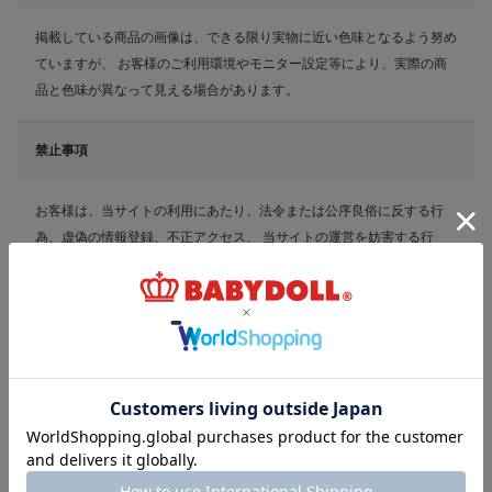
掲載している商品の画像は、できる限り実物に近い色味となるよう努め
ていますが、 お客様のご利用環境やモニター設定等により、実際の商
品と色味が異なって見える場合があります。
禁止事項
お客様は、当サイトの利用にあたり、法令または公序良俗に反する行
為、虚偽の情報登録、不正アクセス、 当サイトの運営を妨害する行
為、第三者または当社の権利・利益を侵害する行為、 その他当社が不
適切と判断する行為を行ってはならないものとします。
知的財産権
当サイトに掲載されている画像・文章・デザイン・ロゴなどの著作権そ
の他知的財産権は、 当社または権利者に帰属します。 無断転載・複
製・利用を禁止します。