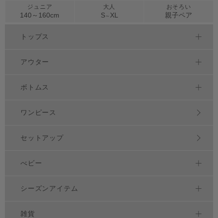
ジュニア
大人
おそろい
140～
160
cm
S
XL
親子ペア
～
トップス
アウター
ボトムス
ワンピース
セットアップ
べビー
シーズンアイテム
雑貨