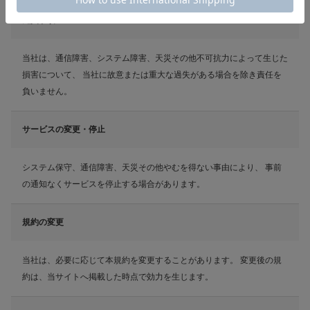
免責事項
当社は、通信障害、システム障害、天災その他不可抗力によって生じた
損害について、 当社に故意または重大な過失がある場合を除き責任を
負いません。
サービスの変更・停止
システム保守、通信障害、天災その他やむを得ない事由により、 事前
の通知なくサービスを停止する場合があります。
規約の変更
当社は、必要に応じて本規約を変更することがあります。 変更後の規
約は、当サイトへ掲載した時点で効力を生じます。