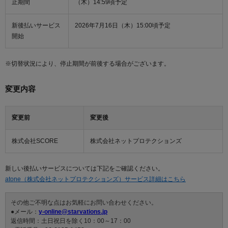
止期間
（木）14:59頃予定
新後払いサービス
2026年7月16日（木）15:00頃予定
開始
※切替状況により、停止期間が前後する場合がございます。
変更内容
変更前
変更後
株式会社SCORE
株式会社ネットプロテクションズ
新しい後払いサービスについては下記をご確認ください。
atone（株式会社ネットプロテクションズ）サービス詳細はこちら
その他ご不明な点はお気軽にお問い合わせください。
●メール：
y-online@starvations.jp
返信時間：土日祝日を除く10：00～17：00