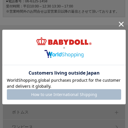
●電話番号：06-6125-1458
受付時間：平日10:00～12:30 13:30～17:00
※営業時間外のお問合せは翌営業日以降の返信とさせて頂いております。
サイズ・カテゴリから探す
新生児
ベビー
キッズ
70
80
90
100
150
～
cm
～
cm
～
cm
ジュニア
大人
おそろい
140～
160
cm
S
XL
親子ペア
～
トップス
アウター
ボトムス
ワンピース