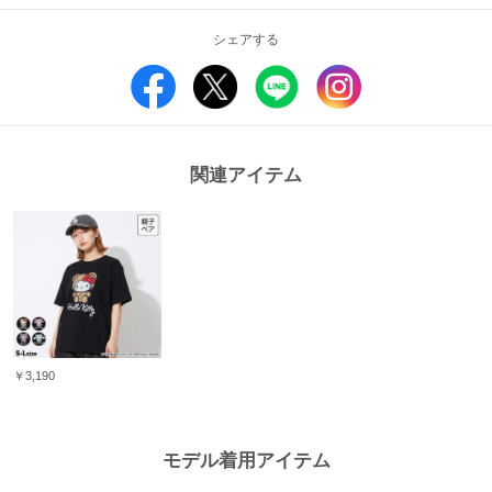
セミショート丈でコーデのバランスが取りやすく、スカートやショートパンツ
との相性も抜群◎
シェアする
肌ざわりの良い綿混素材は、乾きやすくシワになりにくいのでお手入れもラク
ラク♪
親子でリンクコーデも楽しめる主役トップス♪
■素材
本体：綿60％,ポリエステル40％
関連アイテム
リブ部分：綿57％,ポリエステル38％,ポリウレタン5%
原産国：中国
■仕様
天竺素材
生地の厚さ：普通(当社比較)
80，90cm左肩にスナップボタン付
付け衿
転写加工
セミワイド
￥3,190
ショート丈
洗濯表示についてはこちら
モデル着用アイテム
【ご注意事項】