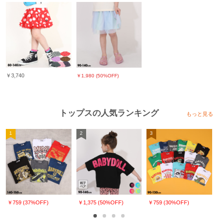
■商品写真と価格に関するご注意
※撮影場所や光のあたり具合、また、お客様のPCモニター環境やスマートフ
ォンの設定などにより実際の色味と異なって見える場合がございます。商品単
体の画像が実物に近い色となっております。
※写真のプリント位置と多少の誤差が生じる場合があります。
※実店舗と実施しているイベント内容が異なる為、販売価格が異なる場合がご
ざいます。
￥3,740
￥1,980 (50%OFF)
トップスの人気ランキング
もっと見る
1
2
3
￥759 (37%OFF)
￥1,375 (50%OFF)
￥759 (30%OFF)