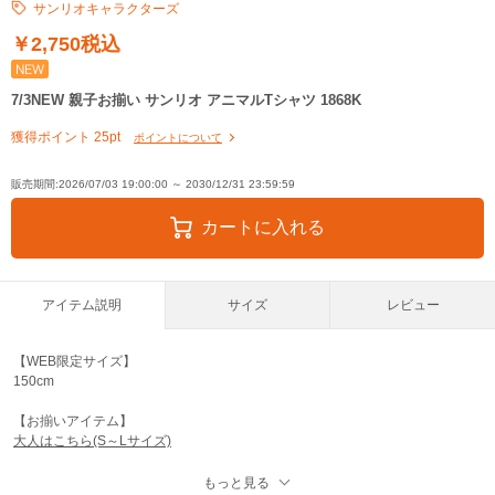
サンリオキャラクターズ
シナモロール
80cm △
90cm △
100cm ○
110cm ○
120cm ○
130c
￥2,750税込
ハローキティ
80cm ○
90cm ○
100cm ○
110cm ○
120cm ○
130cm
7/3NEW 親子お揃い サンリオ アニマルTシャツ 1868K
クロミ
80cm ○
90cm ○
100cm ○
110cm ○
120cm ○
130cm ○
獲得ポイント 25pt
ポイントについて
マイメロディ
80cm ○
90cm ○
100cm ○
110cm ○
120cm ○
130cm
販売期間:2026/07/03 19:00:00 ～ 2030/12/31 23:59:59
カートに入れる
アイテム説明
サイズ
レビュー
【WEB限定サイズ】
150cm
【お揃いアイテム】
大人はこちら(S～Lサイズ)
もっと見る
アニマル柄のベアになったサンリオキャラクターズが映える半袖Tシャツ★