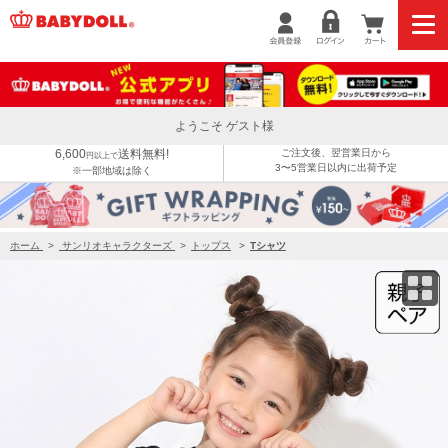
7/3NEW 親子お揃い サンリオ アニマルTシャツ 1868K
ようこそ ゲスト様
6,600
送料無料!
ご注文後、翌営業日から
円以上で
3〜5営業日以内に出荷予定
※一部地域は除く
ホーム
>
サンリオキャラクターズ
>
トップス
>
Tシャツ