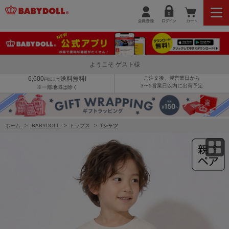
8/6～50%OFF SALE 【メール便】対応可 親子お揃い ビッグチアロゴTシャツ 1780K
ようこそ ゲスト様
6,600
送料無料!
ご注文後、翌営業日から
円以上で
3〜5営業日以内に出荷予定
※一部地域は除く
ホーム
>
BABYDOLL
>
トップス
>
Tシャツ