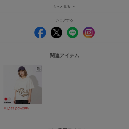
【お揃いアイテム】
もっと見る
大人はこちら(S～XL)
シェアする
前後につながるヒョウ柄のビッグチアロゴがアクセントで目を惹くTシャツ★
シンプルでどんなコーデにも合わせやすく、ゆったりしたワイドシルエットが
トレンド感たっぷり♪
わらかくさらっとした肌ざわりの天竺素材は着心地も◎
親子のリンクコーデにもおすすめ♪
■素材
関連アイテム
本体：綿100％
リブ部分：綿95%,ポリウレタン5%
原産国：中国
■仕様
天竺素材
生地の厚さ：普通(当社比較)
90cm左肩にスナップボタン付
バインダー衿
プリント
￥1,595 (50%OFF)
ワイド
洗濯表示についてはこちら