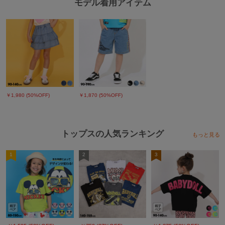
モデル着用アイテム
【ご注意事項】
■商品写真と価格に関するご注意
※撮影場所や光のあたり具合、また、お客様のPCモニター環境やスマートフ
ォンの設定などにより実際の色味と異なって見える場合がございます。商品単
体の画像が実物に近い色となっております。
※写真のプリント位置と多少の誤差が生じる場合があります。
※実店舗と実施しているイベント内容が異なる為、販売価格が異なる場合がご
ざいます。
￥1,980 (50%OFF)
￥1,870 (50%OFF)
トップスの人気ランキング
もっと見る
1
2
3