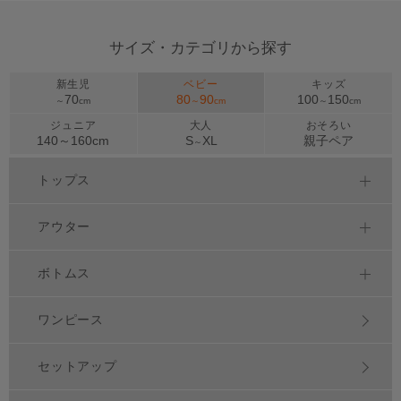
サイズ・カテゴリから探す
新生児
ベビー
キッズ
70
80
90
100
150
～
cm
～
cm
～
cm
ジュニア
大人
おそろい
140～
160
cm
S
XL
親子ペア
～
トップス
アウター
ボトムス
ワンピース
セットアップ