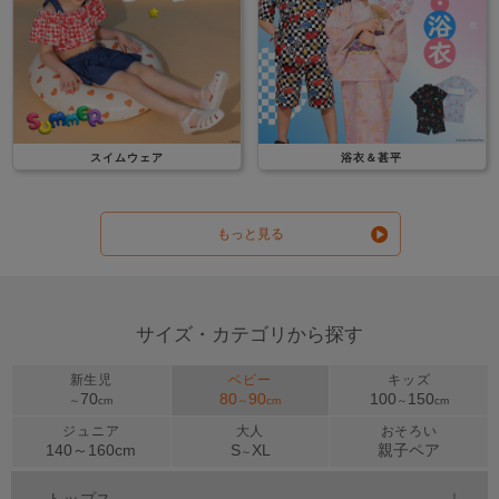
スイムウェア
浴衣＆甚平
もっと見る
サイズ・カテゴリから探す
新生児
ベビー
キッズ
70
80
90
100
150
～
cm
～
cm
～
cm
ジュニア
大人
おそろい
140～
160
cm
S
XL
親子ペア
～
トップス