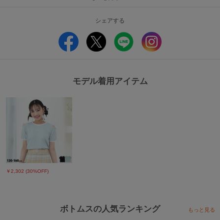
ポリエステル65％,綿35％
《デニム》
綿100％
シェアする
原産国：中国
■仕様
サイドポケットx1
刺しゅう
ウエスト半ゴム
ゴム穴調整
モデル着用アイテム
【ご注意事項】
■商品写真と価格に関するご注意
※撮影場所や光のあたり具合、また、お客様のPCモニター環境やスマートフ
ォンの設定などにより実際の色味と異なって見える場合がございます。商品単
体の画像が実物に近い色となっております。
※写真のプリント位置と多少の誤差が生じる場合があります。
※実店舗と実施しているイベント内容が異なる為、販売価格が異なる場合がご
ざいます。
￥2,302 (30%OFF)
ボトムスの人気ランキング
もっと見る