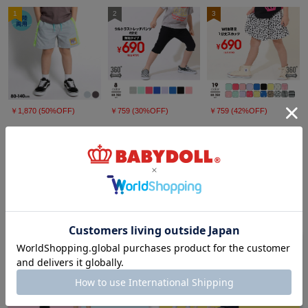
1
2
3
￥1,870 (50%OFF)
￥759 (30%OFF)
￥759 (42%OFF)