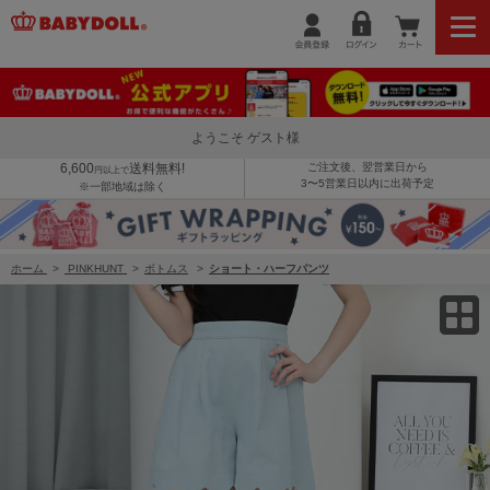
【OUTLET】50%OFF SALE PINKHUNT スカラップショートパンツ 9328K
ようこそ ゲスト様
6,600
送料無料!
ご注文後、翌営業日から
円以上で
3〜5営業日以内に出荷予定
※一部地域は除く
ホーム
>
PINKHUNT
>
ボトムス
>
ショート・ハーフパンツ