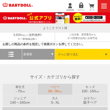
ようこそ ゲスト様
6,600
送料無料!
ご注文後、翌営業日から
円以上で
3〜5営業日以内に出荷予定
※一部地域は除く
お探しの商品の条件を指定して検索ボタンを押してください。
新着順
さらに絞り込む
サイズ・カテゴリから探す
新生児
ベビー
キッズ
70
80
90
100
150
～
cm
～
cm
～
cm
ジュニア
大人
おそろい
140～
160
cm
S
XL
親子ペア
～