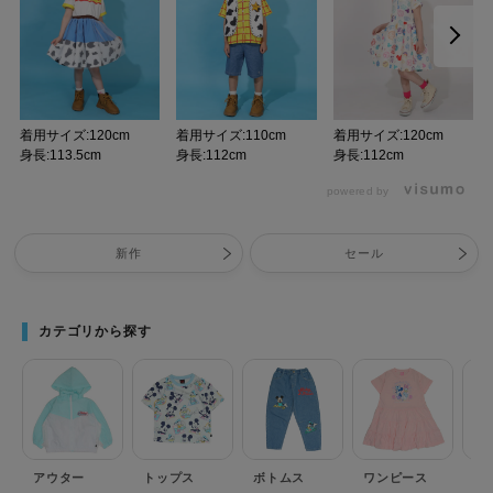
着用サイズ:120cm
着用サイズ:110cm
着用サイズ:120cm
身長:113.5cm
身長:112cm
身長:112cm
powered by
新作
セール
カテゴリから探す
アウター
トップス
ボトムス
ワンピース
セ