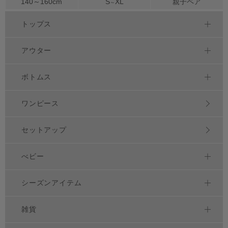
140～
160
cm
S
XL
親子ペア
～
トップス
アウター
ボトムス
ワンピース
セットアップ
べビー
シーズンアイテム
雑貨