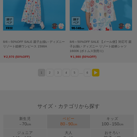
8/6～50%OFF SALE 親子お揃い ディズニー
8/6～50%OFF SALE 【メール便】対応可 親
リゾート総柄ワンピース 1598A
子お揃い ディズニー リゾート総柄シャツ
1600K (ボトムス別売り)
￥2,970 (50%OFF)
￥1,980 (50%OFF)
…
1
2
3
4
5
6
>
サイズ・カテゴリから探す
新生児
ベビー
キッズ
70
80
90
100
150
～
cm
～
cm
～
cm
ジュニア
大人
おそろい