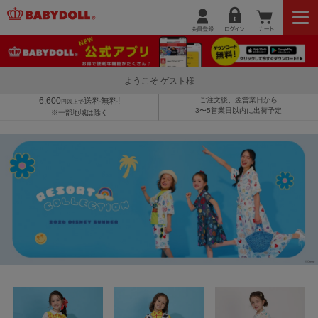
ようこそ ゲスト様
6,600
送料無料!
ご注文後、翌営業日から
円以上で
3〜5営業日以内に出荷予定
※一部地域は除く