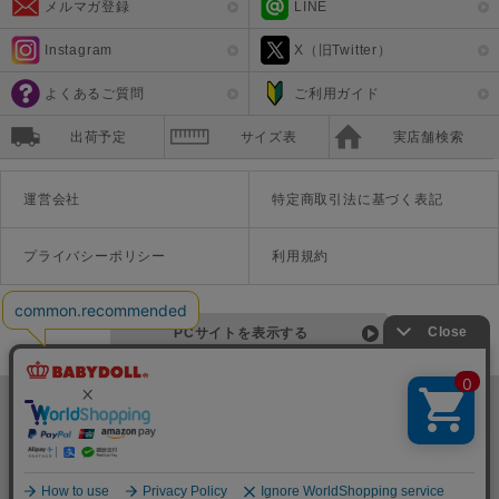
メルマガ登録
LINE
Instagram
X（旧Twitter）
よくあるご質問
ご利用ガイド
出荷予定
サイズ表
実店舗検索
運営会社
特定商取引法に基づく表記
プライバシーポリシー
利用規約
PCサイトを表示する
©Disney ©Disney/Pixar ©Disney. Based on the "Winnie the Pooh" works by A.A. Milne and E.H. Shepard.
TM＆©Universal Studios
© '26 SANRIO CO., LTD. APPR. NO. L670222
株式会社COZY
〒542-0081 大阪府大阪市中央区南船場1-16-10 大阪岡本ビル3Ｆ
TEL:06-6125-1458