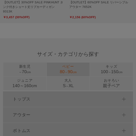
【OUTLET】30%OFF SALE PINKHUNT タ
【OUTLET】60%OFF SALE リバーシブル
ンク付きショート丈リブカーディガン
アウター 7652K
9313K
￥3,457 (30%OFF)
￥2,156 (60%OFF)
サイズ・カテゴリから探す
新生児
ベビー
キッズ
70
80
90
100
150
～
cm
～
cm
～
cm
ジュニア
大人
おそろい
140～
160
cm
S
XL
親子ペア
～
トップス
アウター
ボトムス