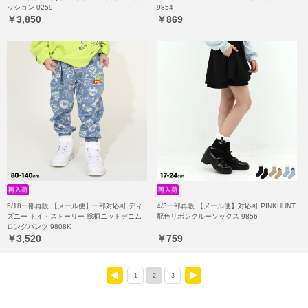
ッション 0259
9854
￥3,850
￥869
5/18一部再販 【メール便】一部対応可 ディ
4/3一部再販 【メール便】対応可 PINKHUNT
ズニー トイ・ストーリー 総柄ニットデニム
配色リボンクルーソックス 9856
ロングパンツ 9808K
￥3,520
￥759
1
2
3
<
>