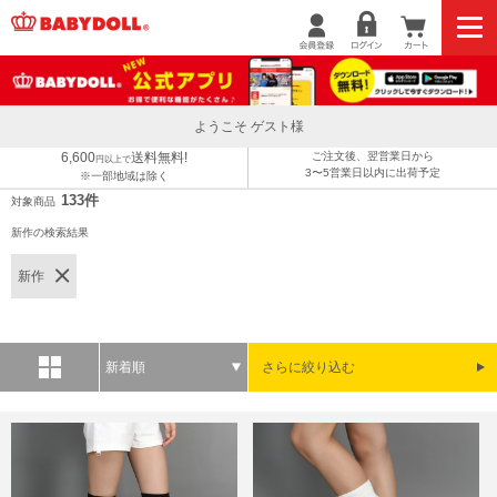
ようこそ ゲスト様
6,600
送料無料!
ご注文後、翌営業日から
円以上で
3〜5営業日以内に出荷予定
※一部地域は除く
133件
対象商品
新作の検索結果
新作
新着順
さらに絞り込む