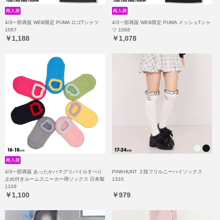
4/3一部再販 WEB限定 PUMA ロゴTシャツ
4/3一部再販 WEB限定 PUMA メッシュTシャ
1067
ツ 1068
￥1,188
￥1,078
4/3一部再販 あったかハマグリパイルすべり
PINKHUNT ２段フリルニーハイソックス
止め付きルームスニーカー用ソックス 日本製
1310
1109
￥1,100
￥979