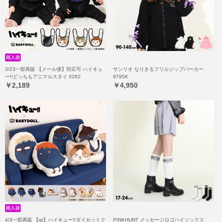
3/23一部再販 【メール便】対応可 ハイキュ
サンリオ なりきるフリルジップパーカー
ー!!どっちもアニマルスタイ 0262
9795K
￥2,189
￥4,950
4/3一部再販 【qt】ハイキュー!!ダイカットク
PINKHUNT メッセージロゴハイソックス