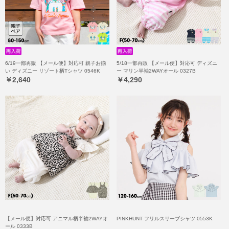
6/19一部再販 【メール便】対応可 親子お揃
5/18一部再販 【メール便】対応可 ディズニ
い ディズニー リゾート柄Tシャツ 0546K
ー マリン半袖2WAYオール 0327B
￥2,640
￥4,290
【メール便】対応可 アニマル柄半袖2WAYオ
PINKHUNT フリルスリーブシャツ 0553K
ール 0333B