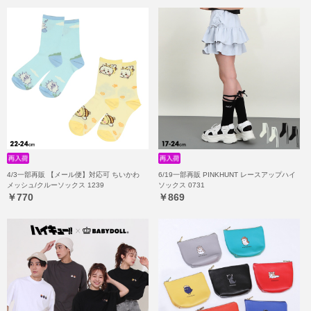
4/3一部再販 【メール便】対応可 ちいかわ
6/19一部再販 PINKHUNT レースアップハイ
メッシュ/クルーソックス 1239
ソックス 0731
￥770
￥869