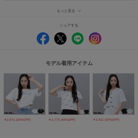
【セットアップアイテム】
もっと見る
シャツはこちら(120～160cm)
シェアする
使い勝手抜群のショートパンツ☆
シンプルなデザインでどんなトップスとも相性抜群♪
セットアップになるシャツと合わせるのがオススメ◎
■素材
本体：ポリエステル100％
インナーパンツ：ポリエステル100％
モデル着用アイテム
原産国：中国
■仕様
刺しゅう
ウエスト半ゴム
アジャスター調整
フェイク前開きロゴ入りボタン
サイドポケットx1
【ご注意事項】
￥2,071 (30%OFF)
￥1,775 (40%OFF)
￥3,511 (20%OFF)
■商品写真と価格に関するご注意
※撮影場所や光のあたり具合、また、お客様のPCモニター環境やスマートフ
ォンの設定などにより実際の色味と異なって見える場合がございます。商品単