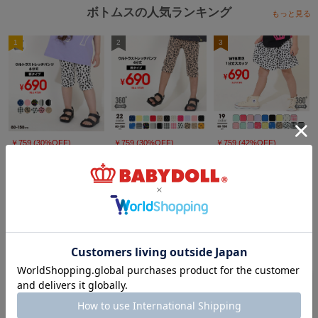
体の画像が実物に近い色となっております。
ボトムスの人気ランキング
もっと見る
※写真のプリント位置と多少の誤差が生じる場合があります。
※実店舗と実施しているイベント内容が異なる為、販売価格が異なる場合がご
1
2
3
ざいます。
￥759 (30%OFF)
￥759 (30%OFF)
￥759 (42%OFF)