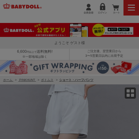
5/18一部再販 【OUTLET】30%OFF SALE 【メール便】対応可 PINKHUNT シンプルタック入りショートパンツ 9563K （トッ
プス別売）
ようこそ ゲスト様
6,600
送料無料!
ご注文後、翌営業日から
円以上で
3〜5営業日以内に出荷予定
※一部地域は除く
ホーム
>
PINKHUNT
>
ボトムス
>
ショート・ハーフパンツ