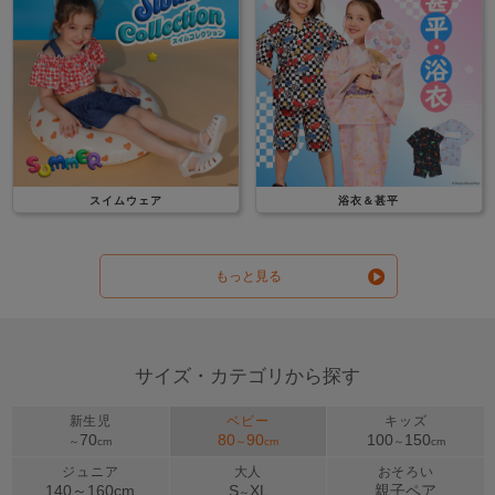
スイムウェア
浴衣＆甚平
もっと見る
サイズ・カテゴリから探す
新生児
ベビー
キッズ
70
80
90
100
150
～
cm
～
cm
～
cm
ジュニア
大人
おそろい
140～
160
cm
S
XL
親子ペア
～