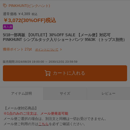
PINKHUNT(ピンクハント)
通常価格 ￥4,389
税込
￥3,072(30%OFF)税込
5/18一部再販 【OUTLET】30%OFF SALE 【メール便】対応可
PINKHUNT シンプルタック入りショートパンツ 9563K （トップス別売）
獲得ポイント 27pt
ポイントについて
販売期間:2024/08/29 19:00:00 ～ 2030/12/31 23:59:59
カートに入れる
アイテム説明
サイズ
レビュー
【メール便対応商品】
※1点のみのご注文は、メール便発送可能
メール便ご選択の場合は、別注文と同梱は一切お受けできません。
メール便ご利用の方は
こちら
を必ずご確認ください。