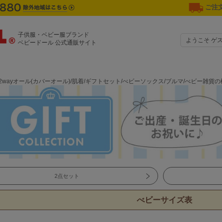
ご注文
子供服・ベビー服ブランド
ようこそ ゲ
ベビードール 公式通販サイト
2wayオール(カバーオール)/肌着/ギフトセット/べビーソックス/ブルマ/べビー雑貨
2点セット
べビーサイズ表