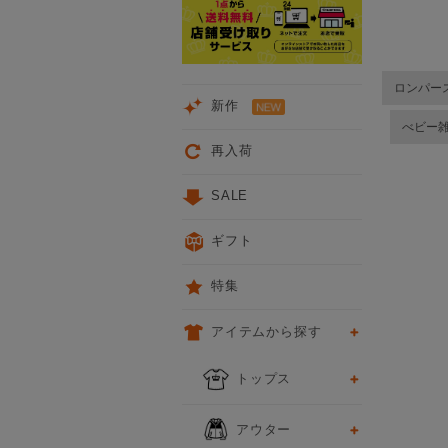
ロンパー
新作
べビー
再入荷
SALE
ギフト
特集
アイテムから探す
トップス
アウター