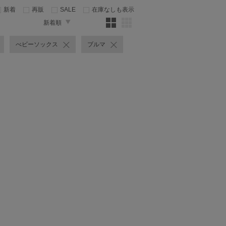
新着
再販
SALE
在庫なしも表示
新着順
べビーソックス
ブルマ