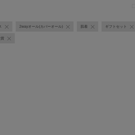
ス
2wayオール(カバーオール)
肌着
ギフトセット
雑貨