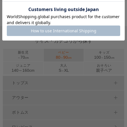
1
2
<
サイズ・カテゴリから探す
新生児
ベビー
キッズ
70
80
90
100
150
～
cm
～
cm
～
cm
ジュニア
大人
おそろい
140～
160
cm
S
XL
親子ペア
～
トップス
アウター
ボトムス
ワンピース