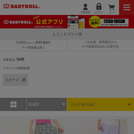
ようこそ ゲスト様
6,600
送料無料!
ご注文後、翌営業日から
円以上で
3〜5営業日以内に出荷予定
※一部地域は除く
56件
対象商品
スカートの検索結果
スカート
新着順
さらに絞り込む