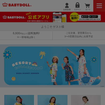
ようこそ ゲスト様
6,600
送料無料!
ご注文後、翌営業日から
円以上で
3〜5営業日以内に出荷予定
※一部地域は除く