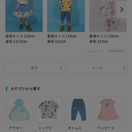
着用サイズ:120cm
着用サイズ:110cm
着用サイズ:120cm
身長:113.5cm
身長:112cm
身長:112cm
powered by
新作
セール
カテゴリから探す
アウター
トップス
ボトムス
ワンピース
セ