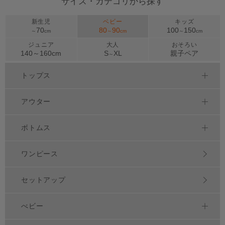
サイズ・カテゴリから探す
新生児
ベビー
キッズ
70
80
90
100
150
～
cm
～
cm
～
cm
ジュニア
大人
おそろい
140～
160
cm
S
XL
親子ペア
～
トップス
アウター
ボトムス
ワンピース
セットアップ
べビー