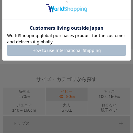
ディズニー ベビー3点セット 9136B
アニマルベビー2点セット 7081B oa23
￥6,930
￥4,400
サイズ・カテゴリから探す
新生児
ベビー
キッズ
70
80
90
100
150
～
cm
～
cm
～
cm
ジュニア
大人
おそろい
140～
160
cm
S
XL
親子ペア
～
トップス