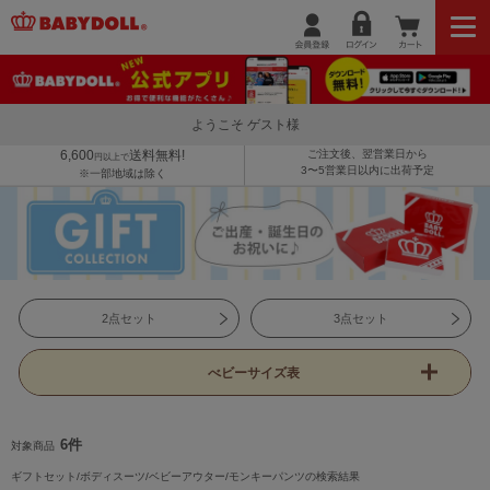
ようこそ ゲスト様
6,600
送料無料!
ご注文後、翌営業日から
円以上で
3〜5営業日以内に出荷予定
※一部地域は除く
2点セット
3点セット
べビーサイズ表
6件
対象商品
ギフトセット/ボディスーツ/ベビーアウター/モンキーパンツの検索結果