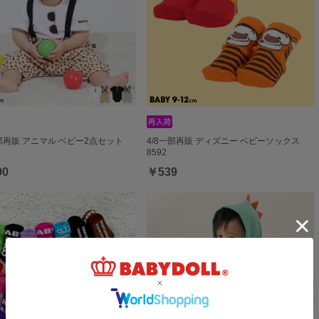
一部再販 アニマル ベビー2点セット
4/8一部再販 ディズニー ベビーソックス
8592
90
￥539