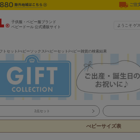
ご注文
子供服・ベビー服ブランド
ようこそ ゲ
ベビードール 公式通販サイト
ギフトセット/べビーソックス/べビーセット/べビー雑貨の検索結果
2点セット
べビーサイズ表