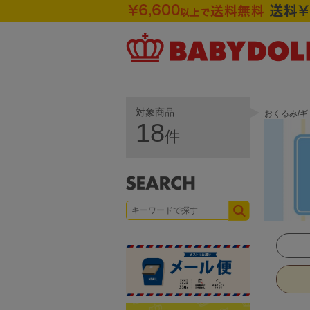
対象商品
おくるみ/
18
件