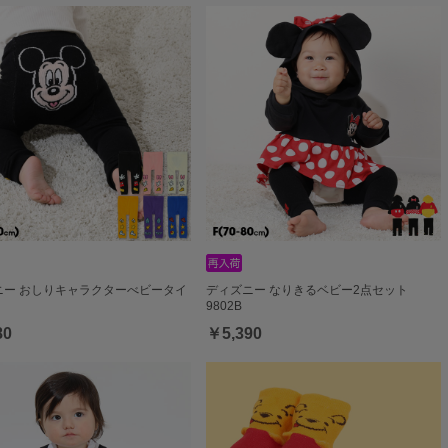
ニー おしりキャラクターべビータイ
ディズニー なりきるベビー2点セット
9802B
80
￥5,390