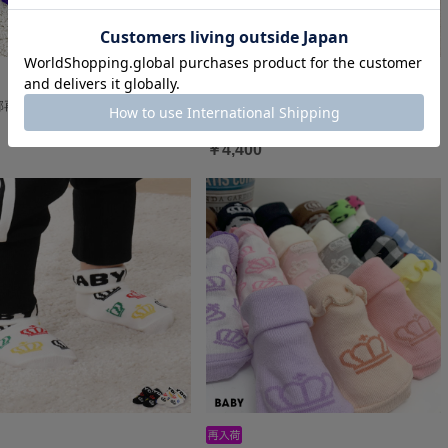
部再販 ベビーソックス 7900 os23
アニマルベビー2点セット 7081B oa23
￥4,400