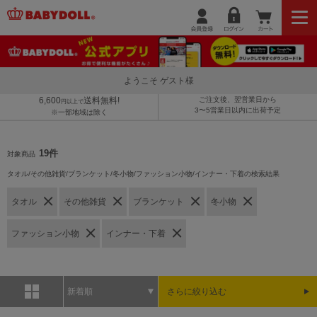
ようこそ ゲスト様
6,600
送料無料!
ご注文後、翌営業日から
円以上で
3〜5営業日以内に出荷予定
※一部地域は除く
19件
対象商品
タオル/その他雑貨/ブランケット/冬小物/ファッション小物/インナー・下着の検索結果
タオル
その他雑貨
ブランケット
冬小物
ファッション小物
インナー・下着
新着順
さらに絞り込む