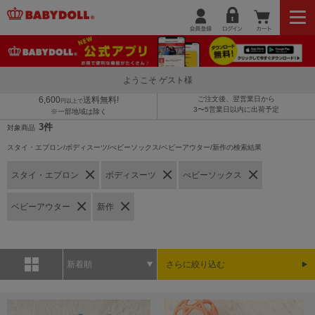
ようこそ ゲスト様
6,600
送料無料!
ご注文後、翌営業日から
円以上で
3〜5営業日以内に出荷予定
※一部地域は除く
3件
対象商品
スタイ・エプロン/ボディスーツ/べビーソックス/ベビーアウター/新作の検索結果
スタイ・エプロン
ボディスーツ
べビーソックス
ベビーアウター
新作
新着順
さらに絞り込む