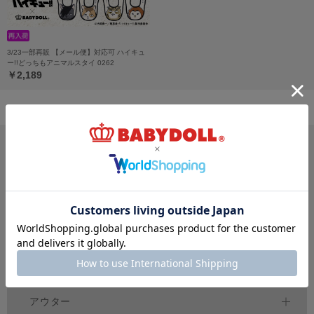
3/23一部再販 【メール便】対応可 ハイキュ
ー!!どっちもアニマルスタイ 0262
￥2,189
サイズ・カテゴリから探す
新生児
ベビー
キッズ
70
80
90
100
150
～
cm
～
cm
～
cm
ジュニア
大人
おそろい
140～
160
cm
S
XL
親子ペア
～
トップス
アウター