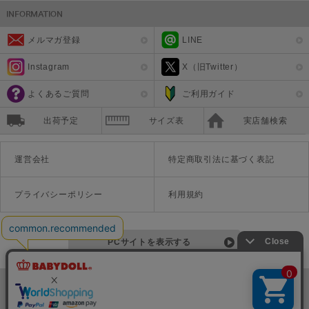
メルマガ登録
LINE
Instagram
X（旧Twitter）
よくあるご質問
ご利用ガイド
出荷予定
サイズ表
実店舗検索
運営会社
特定商取引法に基づく表記
プライバシーポリシー
利用規約
PCサイトを表示する
©Disney ©Disney/Pixar ©Disney. Based on the "Winnie the Pooh" works by A.A. Milne and E.H. Shepard.
TM＆©Universal Studios
© '26 SANRIO CO., LTD. APPR. NO. L670222