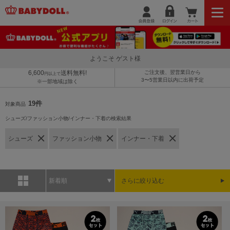
ようこそ ゲスト様
6,600
送料無料!
ご注文後、翌営業日から
円以上で
3〜5営業日以内に出荷予定
※一部地域は除く
19件
対象商品
シューズ/ファッション小物/インナー・下着の検索結果
シューズ
ファッション小物
インナー・下着
新着順
さらに絞り込む