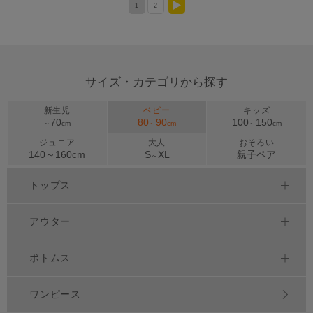
1
2
>
サイズ・カテゴリから探す
新生児
ベビー
キッズ
70
80
90
100
150
～
cm
～
cm
～
cm
ジュニア
大人
おそろい
140～
160
cm
S
XL
親子ペア
～
トップス
アウター
ボトムス
ワンピース