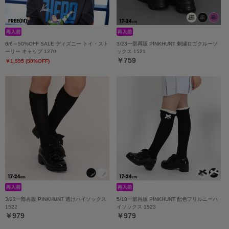
8/6～50%OFF SALE ディズニー トイ・スト
3/23一部再販 PINKHUNT 刺繍ロゴクルーソ
ーリー キャップ 1270
ックス 1521
￥759
￥1,595 (50%OFF)
3/23一部再販 PINKHUNT 透けハイソックス
5/18一部再販 PINKHUNT 配色フリルニーハ
1522
イソックス 1523
￥979
￥979