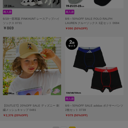
6/19一部再販 PINKHUNT レースアップハイ
8/6～50%OFF SALE POLO RALPH
ソックス 0731
LAUREN クルーソックス 3足セット 0684
￥869
￥990 (50%OFF)
【OUTLET】20%OFF SALE ディズニー 刺
8/6～50%OFF SALE adidas ボクサーパンツ
繍メッシュキャップ 0481
2枚セット 0739
￥2,376 (20%OFF)
￥979 (50%OFF)