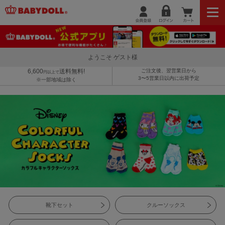
ようこそ ゲスト様
6,600
送料無料!
ご注文後、翌営業日から
円以上で
3〜5営業日以内に出荷予定
※一部地域は除く
靴下セット
クルーソックス