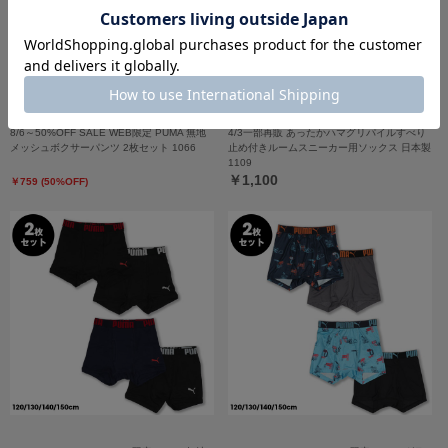
8/6～50%OFF SALE WEB限定 PUMA 無地
4/3一部再販 あったかハマグリパイルすべり
メッシュボクサーパンツ 2枚セット 1066
止め付きルームスニーカー用ソックス 日本製
1109
￥1,100
￥759 (50%OFF)