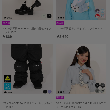
3/23一部再販 PINKHUNT 履き口配色ハイソ
6/19一部再販 サンリオ ボアマフラー 1117
ックス 1525
￥869
￥2,640
2/2～50%OFF SALE 撥水スノーレッグカバ
3/23一部再販 10％OFF SALE PINKHUNT フ
ー 1196K
ォーマルネクタイ 1166