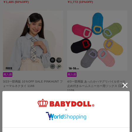
￥1,485 (50%OFF)
￥1,772 (10%OFF)
3/23一部再販 10％OFF SALE PINKHUNT フ
4/3一部再販 あったかハマグリパイルすべり
ォーマルネクタイ 1166
止め付きルームスニーカー用ソックス 日本製
1109
￥1,100
￥1,772 (10%OFF)