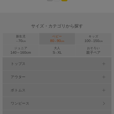
>
サイズ・カテゴリから探す
新生児
ベビー
キッズ
70
80
90
100
150
～
cm
～
cm
～
cm
ジュニア
大人
おそろい
140～
160
cm
S
XL
親子ペア
～
トップス
アウター
ボトムス
ワンピース