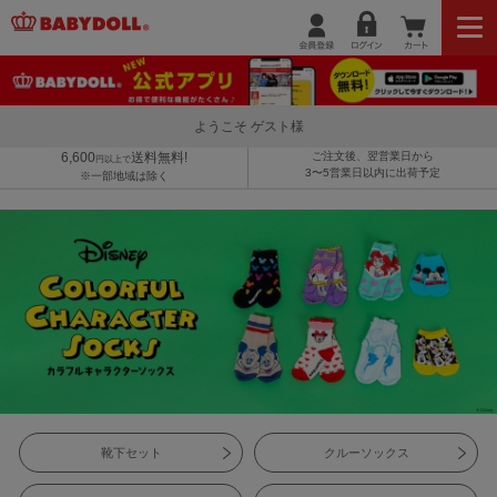
ようこそ ゲスト様
6,600
送料無料!
ご注文後、翌営業日から
円以上で
3〜5営業日以内に出荷予定
※一部地域は除く
靴下セット
クルーソックス