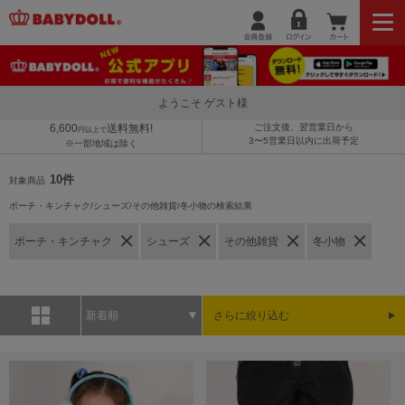
ようこそ ゲスト様
6,600
送料無料!
ご注文後、翌営業日から
円以上で
3〜5営業日以内に出荷予定
※一部地域は除く
10件
対象商品
ポーチ・キンチャク/シューズ/その他雑貨/冬小物の検索結果
ポーチ・キンチャク
シューズ
その他雑貨
冬小物
新着順
さらに絞り込む