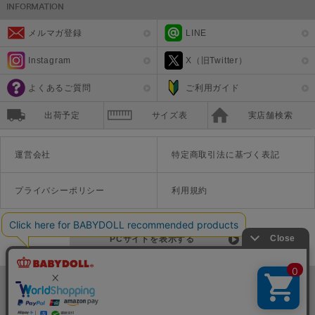
メルマガ登録
LINE
Instagram
X（旧Twitter）
よくあるご質問
ご利用ガイド
出荷予定
サイズ表
実店舗検索
運営会社
特定商取引法に基づく表記
プライバシーポリシー
利用規約
PCサイトを表示する
©Disney ©Disney/Pixar ©Disney. Based on the "Winnie the Pooh" works by A.A. Milne and E.H. Shepard.
TM＆©Universal Studios
© '26 SANRIO CO., LTD. APPR. NO. L670222
株式会社COZY