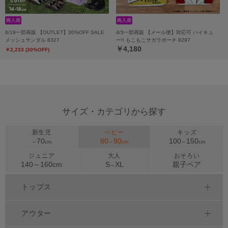
6/19一部再販 【OUTLET】30%OFF SALE
4/3一部再販 【メール便】対応可 ハイキュ
メッシュサンダル 8327
ー!! もこもこサガラポーチ 8297
￥4,180
￥2,233 (30%OFF)
サイズ・カテゴリから探す
新生児
ベビー
キッズ
70
80
90
100
150
～
cm
～
cm
～
cm
ジュニア
大人
おそろい
140～
160
cm
S
XL
親子ペア
～
トップス
アウター