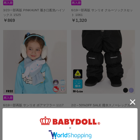
3/23一部再販 PINKHUNT 履き口配色ハイソ
6/19一部再販 サンリオ クルーソックスセッ
ックス 1525
ト 1061
￥869
￥1,320
6/19一部再販 サンリオ ボアマフラー 1117
2/2～50%OFF SALE 撥水スノーレッグカバ
ー 1196K
￥2,640
￥1,485 (50%OFF)