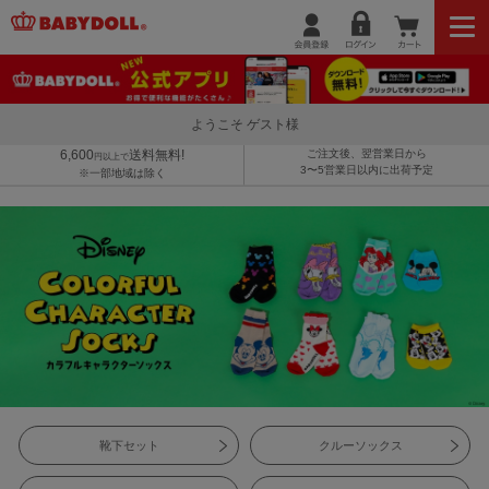
ようこそ ゲスト様
6,600
送料無料!
ご注文後、翌営業日から
円以上で
3〜5営業日以内に出荷予定
※一部地域は除く
靴下セット
クルーソックス