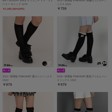
8/6～50%OFF SALE ディズニー トイ・スト
3/23一部再販 PINKHUNT 刺繍ロゴクルーソ
ーリー キャップ 1270
ックス 1521
￥759
￥1,595 (50%OFF)
3/23一部再販 PINKHUNT 透けハイソックス
5/18一部再販 PINKHUNT 配色フリルニーハ
1522
イソックス 1523
￥979
￥979