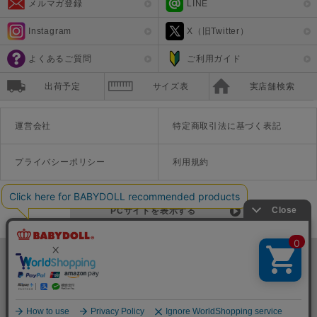
メルマガ登録
LINE
Instagram
X（旧Twitter）
よくあるご質問
ご利用ガイド
出荷予定
サイズ表
実店舗検索
運営会社
特定商取引法に基づく表記
プライバシーポリシー
利用規約
PCサイトを表示する
©Disney ©Disney/Pixar ©Disney. Based on the "Winnie the Pooh" works by A.A. Milne and E.H. Shepard.
TM＆©Universal Studios
© '26 SANRIO CO., LTD. APPR. NO. L670222
株式会社COZY
〒542-0081 大阪府大阪市中央区南船場1-16-10 大阪岡本ビル3Ｆ
TEL:06-6125-1458