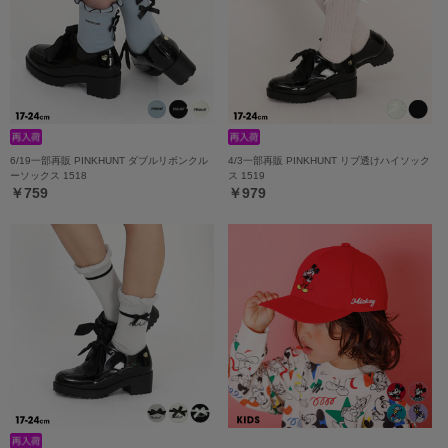
6/19一部再販 PINKHUNT ダブルリボンクル
4/3一部再販 PINKHUNT リブ透けハイソック
ーソックス 1518
ス 1519
￥759
￥979