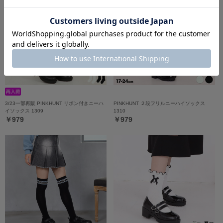
3/23一部再販 PINKHUNT リボン付きニーハ
PINKHUNT ２段フリルニーハイソックス
イソックス 1309
1310
￥979
￥979