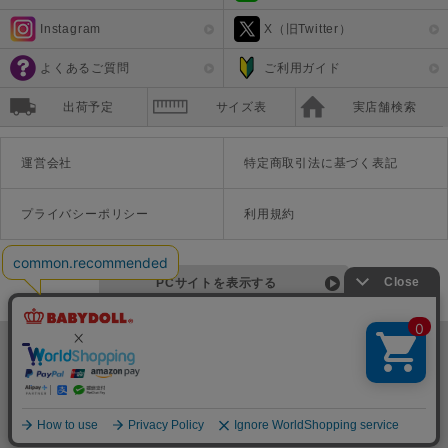
Instagram
X（旧Twitter）
よくあるご質問
ご利用ガイド
出荷予定
サイズ表
実店舗検索
運営会社
特定商取引法に基づく表記
プライバシーポリシー
利用規約
PCサイトを表示する
©Disney ©Disney/Pixar ©Disney. Based on the "Winnie the Pooh" works by A.A. Milne and E.H. Shepard.
TM＆©Universal Studios
© '26 SANRIO CO., LTD. APPR. NO. L670222
株式会社COZY
〒542-0081 大阪府大阪市中央区南船場1-16-10 大阪岡本ビル3Ｆ
TEL:06-6125-1458
Copyright
BABYDOLL（ベビードール）公式通販サイト 株式会社COZY
all rights reserved.