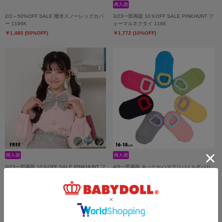
2/2～50%OFF SALE 撥水スノーレッグカバ
3/23一部再販 10％OFF SALE PINKHUNT フ
ー 1196K
ォーマルネクタイ 1166
￥1,485 (50%OFF)
￥1,772 (10%OFF)
3/23一部再販 10％OFF SALE PINKHUNT フ
4/3一部再販 あったかハマグリパイルすべり
ォーマルリボンタイ 1167
止め付きルームスニーカー用ソックス 日本製
1109
￥1,100
￥1,772 (10%OFF)