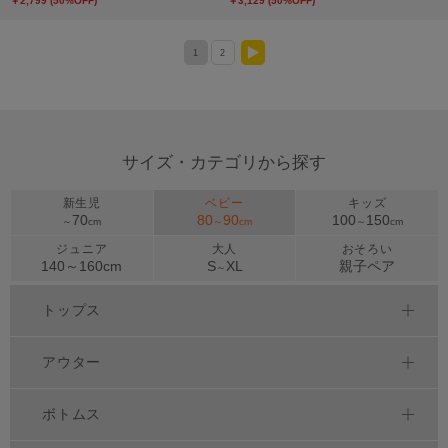
￥2,799 (50%OFF)
￥3,129 (50%OFF)
1
2
>
サイズ・カテゴリから探す
新生児
ベビー
キッズ
70
80
90
100
150
～
cm
～
cm
～
cm
ジュニア
大人
おそろい
140～
160
cm
S
XL
親子ペア
～
トップス
アウター
ボトムス