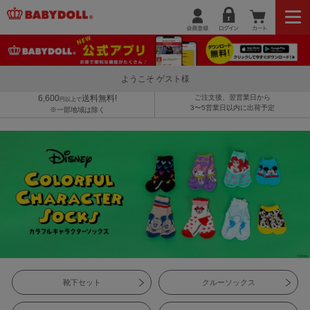
ようこそ ゲスト様
6,600
送料無料!
ご注文後、翌営業日から
円以上で
3〜5営業日以内に出荷予定
※一部地域は除く
靴下セット
クルーソックス