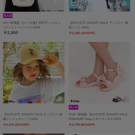
4/3一部再販 【メール便】対応可 ハイキュ
【OUTLET】10%OFF SALE ディズニー 速
ー!!ミニトートバッグ 0836
乾ハット 0441
￥2,860
￥3,168 (10%OFF)
【OUTLET】20%OFF SALE ディズニー 刺
6/19一部再販 【OUTLET】50%OFF SALE
繍メッシュキャップ 0481
PINKHUNT 2wayリボンサンダル 0405
￥2,376 (20%OFF)
￥2,799 (50%OFF)