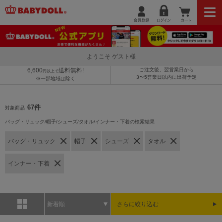
ようこそ ゲスト様
6,600
送料無料!
ご注文後、翌営業日から
円以上で
3〜5営業日以内に出荷予定
※一部地域は除く
67件
対象商品
バッグ・リュック/帽子/シューズ/タオル/インナー・下着の検索結果
バッグ・リュック
帽子
シューズ
タオル
インナー・下着
新着順
さらに絞り込む