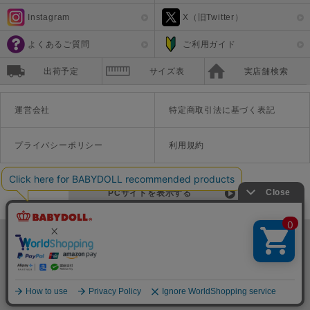
Instagram
X（旧Twitter）
よくあるご質問
ご利用ガイド
出荷予定
サイズ表
実店舗検索
運営会社
特定商取引法に基づく表記
プライバシーポリシー
利用規約
PCサイトを表示する
©Disney ©Disney/Pixar ©Disney. Based on the "Winnie the Pooh" works by A.A. Milne and E.H. Shepard.
TM＆©Universal Studios
© '26 SANRIO CO., LTD. APPR. NO. L670222
株式会社COZY
〒542-0081 大阪府大阪市中央区南船場1-16-10 大阪岡本ビル3Ｆ
TEL:06-6125-1458
Copyright
BABYDOLL（ベビードール）公式通販サイト 株式会社COZY
all rights reserved.