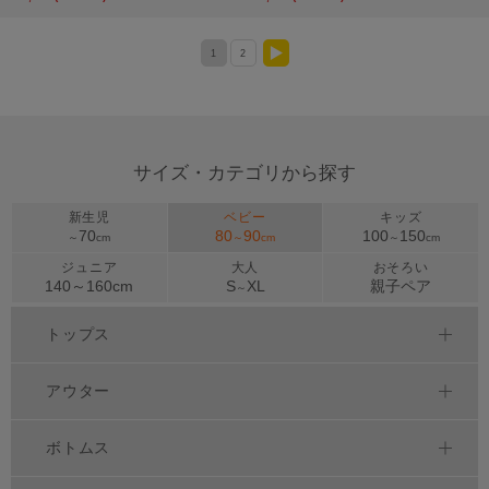
1
2
>
サイズ・カテゴリから探す
新生児
ベビー
キッズ
70
80
90
100
150
～
cm
～
cm
～
cm
ジュニア
大人
おそろい
140～
160
cm
S
XL
親子ペア
～
トップス
アウター
ボトムス