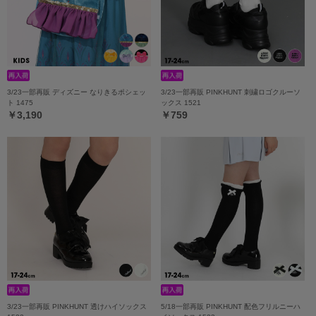
3/23一部再販 ディズニー なりきるポシェッ
3/23一部再販 PINKHUNT 刺繍ロゴクルーソ
ト 1475
ックス 1521
￥3,190
￥759
3/23一部再販 PINKHUNT 透けハイソックス
5/18一部再販 PINKHUNT 配色フリルニーハ