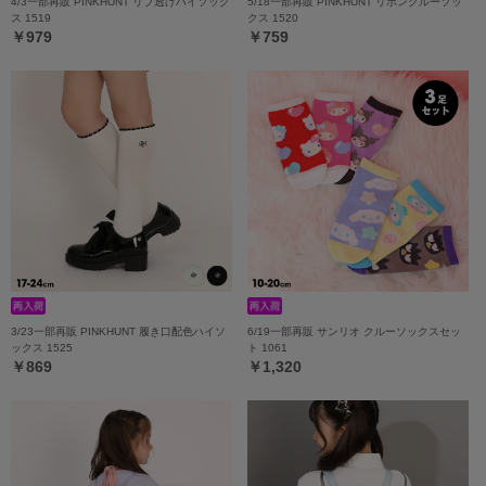
4/3一部再販 PINKHUNT リブ透けハイソック
5/18一部再販 PINKHUNT リボンクルーソッ
ス 1519
クス 1520
￥979
￥759
3/23一部再販 PINKHUNT 履き口配色ハイソ
6/19一部再販 サンリオ クルーソックスセッ
ックス 1525
ト 1061
￥869
￥1,320