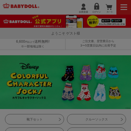
ようこそ ゲスト様
6,600
送料無料!
ご注文後、翌営業日から
円以上で
3〜5営業日以内に出荷予定
※一部地域は除く
靴下セット
クルーソックス