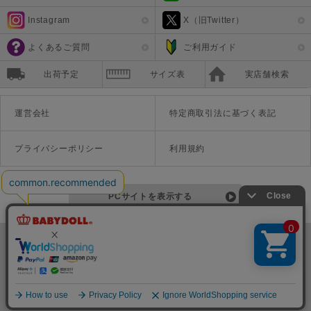
Instagram
X（旧Twitter）
よくあるご質問
ご利用ガイド
出荷予定
サイズ表
実店舗検索
運営会社
特定商取引法に基づく表記
プライバシーポリシー
利用規約
PCサイトを表示する
©Disney ©Disney/Pixar ©Disney. Based on the "Winnie the Pooh" works by A.A. Milne and E.H. Shepard.
TM＆©Universal Studios
© '26 SANRIO CO., LTD. APPR. NO. L670222
株式会社COZY
〒542-0081 大阪府大阪市中央区南船場1-16-10 大阪岡本ビル3Ｆ
TEL:06-6125-1458
Copyright
BABYDOLL（ベビードール）公式通販サイト 株式会社COZY
all rights reserved.