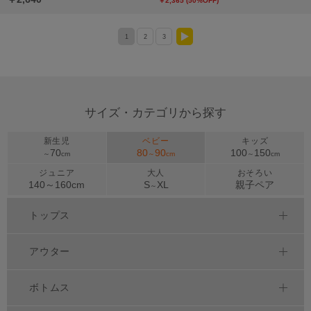
￥2,365 (50%OFF)
1
2
3
>
サイズ・カテゴリから探す
新生児
ベビー
キッズ
70
80
90
100
150
～
cm
～
cm
～
cm
ジュニア
大人
おそろい
140～
160
cm
S
XL
親子ペア
～
トップス
アウター
ボトムス