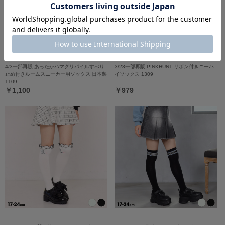
4/3一部再販 あったかハマグリパイルすべり
3/23一部再販 PINKHUNT リボン付きニーハ
止め付きルームスニーカー用ソックス 日本製
イソックス 1309
1109
￥1,100
￥979