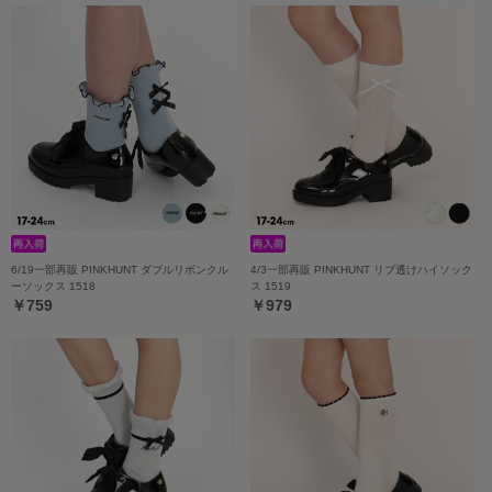
6/19一部再販 PINKHUNT ダブルリボンクル
4/3一部再販 PINKHUNT リブ透けハイソック
ーソックス 1518
ス 1519
￥759
￥979