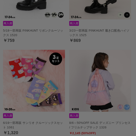
5/18一部再販 PINKHUNT リボンクルーソッ
3/23一部再販 PINKHUNT 履き口配色ハイソ
クス 1520
ックス 1525
￥759
￥869
6/19一部再販 サンリオ クルーソックスセッ
8/6～50%OFF SALE ディズニー プリンセス
ト 1061
/ フリルナップサック 1326
￥1,320
￥2,145 (50%OFF)