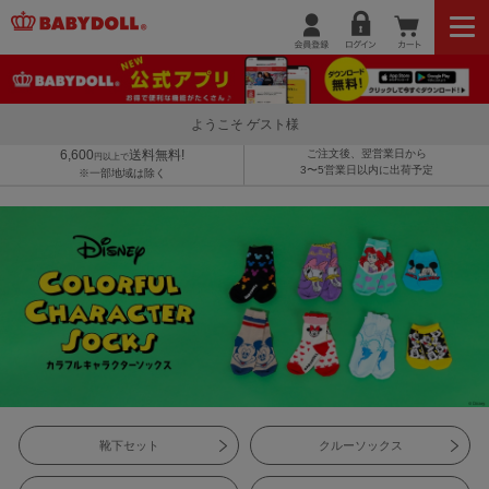
ようこそ ゲスト様
6,600
送料無料!
ご注文後、翌営業日から
円以上で
3〜5営業日以内に出荷予定
※一部地域は除く
靴下セット
クルーソックス