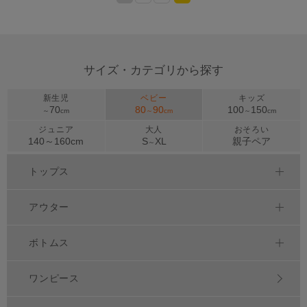
>
サイズ・カテゴリから探す
新生児
ベビー
キッズ
70
80
90
100
150
～
cm
～
cm
～
cm
ジュニア
大人
おそろい
140～
160
cm
S
XL
親子ペア
～
トップス
アウター
ボトムス
ワンピース