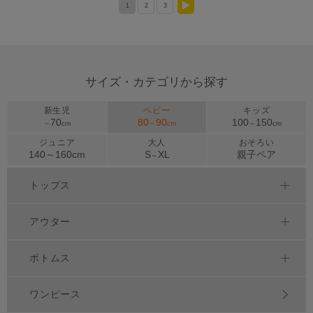
1
2
3
>
サイズ・カテゴリから探す
新生児
ベビー
キッズ
70
80
90
100
150
～
cm
～
cm
～
cm
ジュニア
大人
おそろい
140～
160
cm
S
XL
親子ペア
～
トップス
アウター
ボトムス
ワンピース