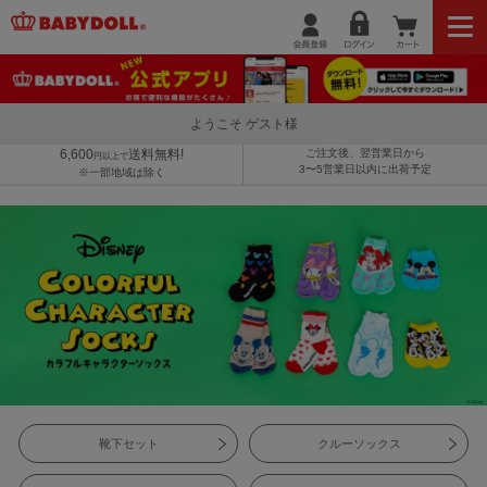
ようこそ ゲスト様
6,600
送料無料!
ご注文後、翌営業日から
円以上で
3〜5営業日以内に出荷予定
※一部地域は除く
靴下セット
クルーソックス