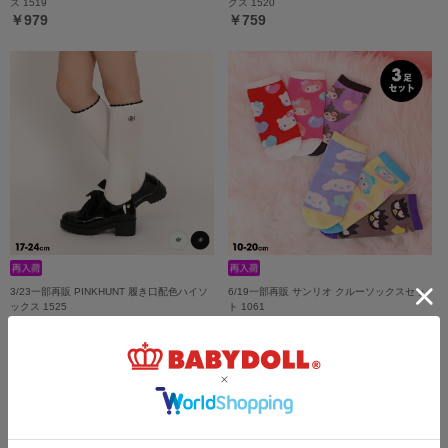
ス 1519
クス 1520
￥979
￥759
3/23一部再販 PINKHUNT 履き口配色ハイソ
6/19一部再販 サンリオ クルーソックスセッ
ックス 1525
ト 1061
￥869
￥1,320