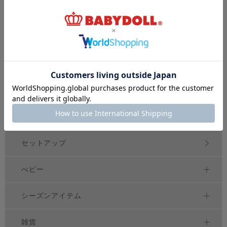
ジュニア
大人
おそろい
140～
160
cm
S
XL
親子ペア
～
トップス
アウター
ボトムス
ワンピース
セットアップ
べビー
シーズンアイテム
雑貨