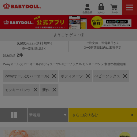
ようこそ ゲスト様
6,600
送料無料!
ご注文後、翌営業日から
円以上で
3〜5営業日以内に出荷予定
※一部地域は除く
2件
対象商品
2wayオール(カバーオール)/ボディスーツ/べビーソックス/モンキーパンツ/新作の検索結果
2wayオール(カバーオール)
ボディスーツ
べビーソックス
モンキーパンツ
新作
新着順
さらに絞り込む