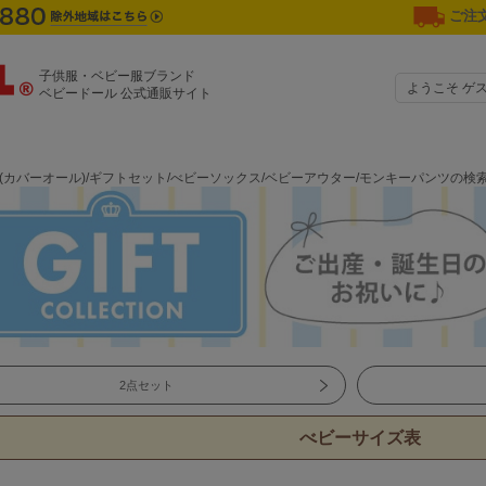
ご注文
子供服・ベビー服ブランド
ようこそ ゲ
ベビードール 公式通販サイト
ル(カバーオール)/ギフトセット/べビーソックス/ベビーアウター/モンキーパンツの検
2点セット
べビーサイズ表