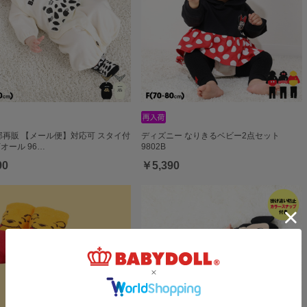
一部再販 【メール便】対応可 スタイ付
ディズニー なりきるベビー2点セット
Yオール 96…
9802B
90
￥5,390