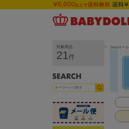
対象商品
2wayオー
21
件