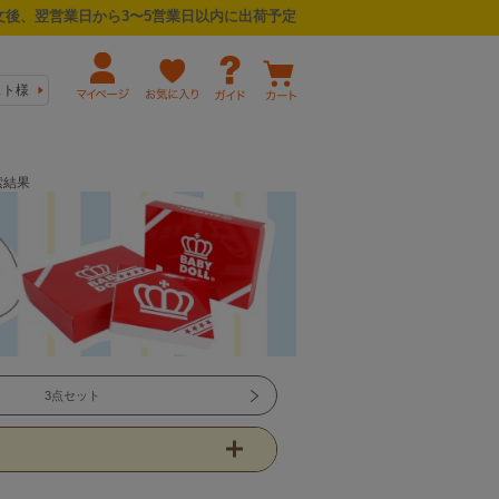
後、翌営業日から3〜5営業日以内に出荷予定
スト様
索結果
3点セット