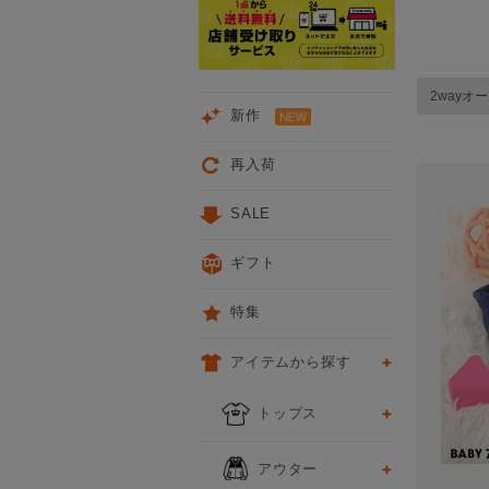
2wayオ
新作
再入荷
SALE
ギフト
特集
アイテムから探す
トップス
アウター