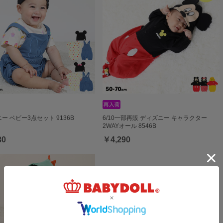
ー ベビー3点セット 9136B
6/10一部再販 ディズニー キャラクター
2WAYオール 8546B
30
￥4,290