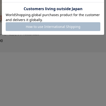
ベビー2点セット 7081B oa23
00