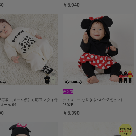
60
￥5,940
一部再販 【メール便】対応可 スタイ付
ディズニー なりきるベビー2点セット
Yオール 96…
9802B
90
￥5,390