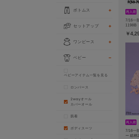
ボトムス
7/16
セットアップ
1198B
￥4,2
ワンピース
ベビー
ベビーアイテム一覧を見る
ロンパース
2wayオール
カバーオール
肌着
ボディスーツ
7/16
ー 総柄