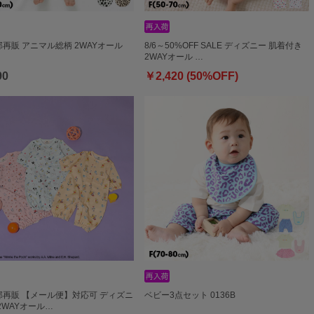
一部再販 アニマル総柄 2WAYオール
8/6～50%OFF SALE ディズニー 肌着付き
2WAYオール …
90
￥2,420 (50%OFF)
一部再販 【メール便】対応可 ディズニ
ベビー3点セット 0136B
2WAYオール…