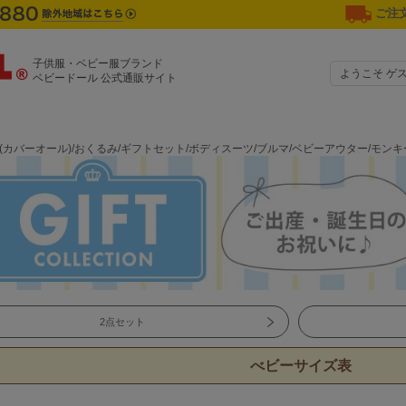
ご注文
子供服・ベビー服ブランド
ようこそ ゲ
ベビードール 公式通販サイト
ル(カバーオール)/おくるみ/ギフトセット/ボディスーツ/ブルマ/ベビーアウター/モ
2点セット
べビーサイズ表