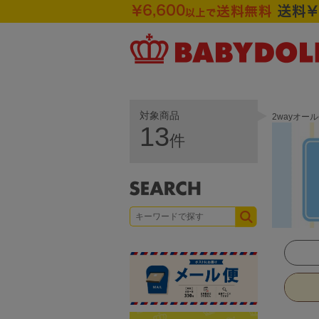
対象商品
2wayオー
13
件