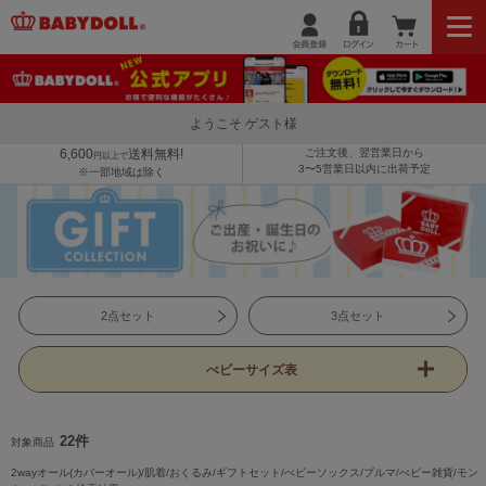
ようこそ ゲスト様
6,600
送料無料!
ご注文後、翌営業日から
円以上で
3〜5営業日以内に出荷予定
※一部地域は除く
2点セット
3点セット
べビーサイズ表
22件
対象商品
2wayオール(カバーオール)/肌着/おくるみ/ギフトセット/べビーソックス/ブルマ/べビー雑貨/モン