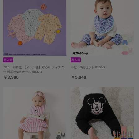
7/16一部再販 【メール便】対応可 ディズニ
ベビー3点セット 0136B
ー 総柄2WAYオール 0637B
￥3,960
￥5,940