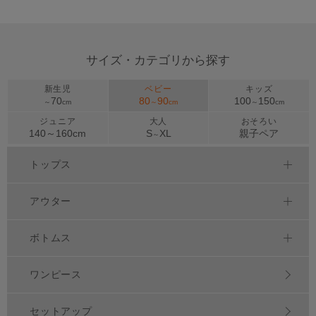
サイズ・カテゴリから探す
新生児
ベビー
キッズ
70
80
90
100
150
～
cm
～
cm
～
cm
ジュニア
大人
おそろい
140～
160
cm
S
XL
親子ペア
～
トップス
アウター
ボトムス
ワンピース
セットアップ