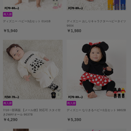
ディズニー ベビー3点セット 0141B
ディズニー おしりキャラクターべビータイツ
9604
￥5,940
￥1,980
7/16一部再販 【メール便】対応可 スタイ付
ディズニー なりきるベビー2点セット 9802B
き2WAYオール 9637B
￥4,290
￥5,390