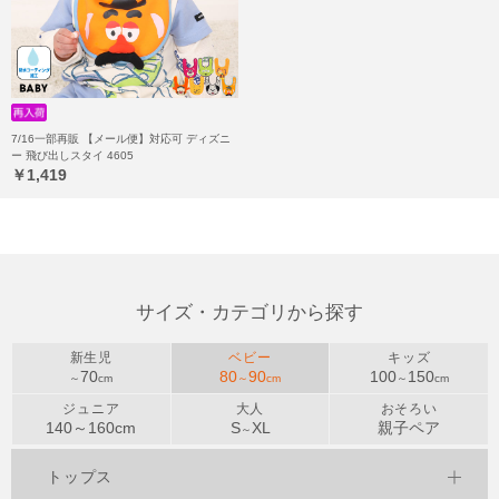
7/16一部再販 【メール便】対応可 ディズニ
ー 飛び出しスタイ 4605
￥1,419
サイズ・カテゴリから探す
新生児
ベビー
キッズ
70
80
90
100
150
～
cm
～
cm
～
cm
ジュニア
大人
おそろい
140～
160
cm
S
XL
親子ペア
～
トップス