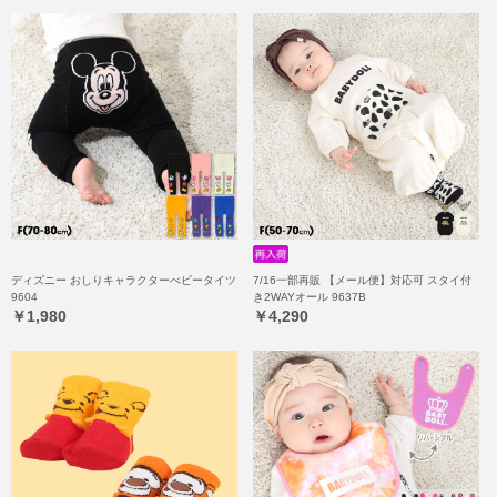
ディズニー おしりキャラクターべビータイツ
7/16一部再販 【メール便】対応可 スタイ付
9604
き2WAYオール 9637B
￥1,980
￥4,290