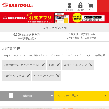
ようこそ ゲスト様
6,600
送料無料!
ご注文後、翌営業日から
円以上で
3〜5営業日以内に出荷予定
※一部地域は除く
21件
対象商品
2wayオール(カバーオール)/肌着/スタイ・エプロン/べビーソックス/ベビーアウターの検索結果
2wayオール(カバーオール)
肌着
スタイ・エプロン
べビーソックス
ベビーアウター
新着順
さらに絞り込む