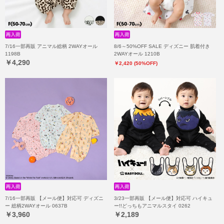
7/16一部再販 アニマル総柄 2WAYオール
8/6～50%OFF SALE ディズニー 肌着付き
1198B
2WAYオール 1210B
￥4,290
￥2,420 (50%OFF)
7/16一部再販 【メール便】対応可 ディズニ
3/23一部再販 【メール便】対応可 ハイキュ
ー 総柄2WAYオール 0637B
ー!!どっちもアニマルスタイ 0262
￥3,960
￥2,189