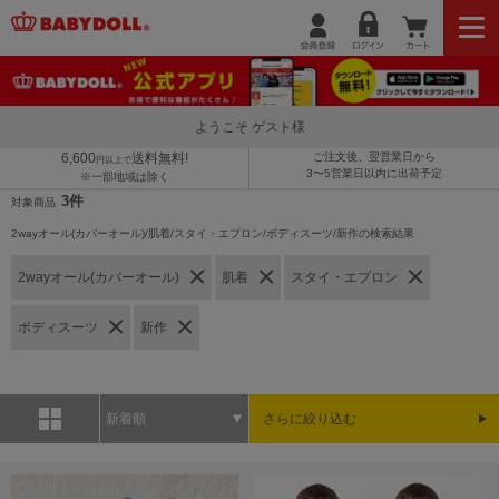
ようこそ ゲスト様
6,600
送料無料!
ご注文後、翌営業日から
円以上で
3〜5営業日以内に出荷予定
※一部地域は除く
3件
対象商品
2wayオール(カバーオール)/肌着/スタイ・エプロン/ボディスーツ/新作の検索結果
2wayオール(カバーオール)
肌着
スタイ・エプロン
ボディスーツ
新作
新着順
さらに絞り込む