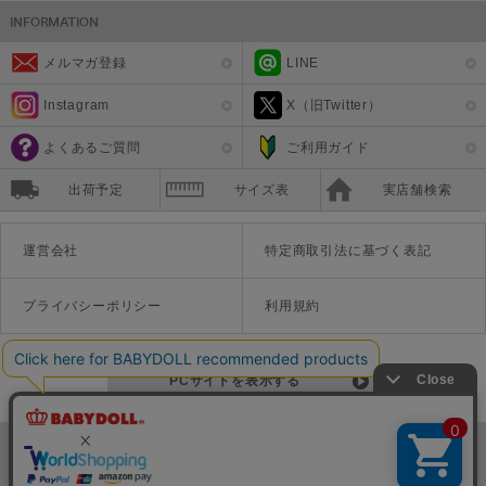
メルマガ登録
LINE
Instagram
X（旧Twitter）
よくあるご質問
ご利用ガイド
出荷予定
サイズ表
実店舗検索
運営会社
特定商取引法に基づく表記
プライバシーポリシー
利用規約
PCサイトを表示する
©Disney ©Disney/Pixar ©Disney. Based on the "Winnie the Pooh" works by A.A. Milne and E.H. Shepard.
TM＆©Universal Studios
© '26 SANRIO CO., LTD. APPR. NO. L670222