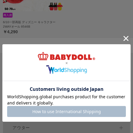
6/10一部再販 ディズニー キャラクター
2WAYオール 8546B
￥4,290
サイズ・カテゴリから探す
新生児
ベビー
キッズ
70
80
90
100
150
～
cm
～
cm
～
cm
ジュニア
大人
おそろい
140～
160
cm
S
XL
親子ペア
～
トップス
アウター