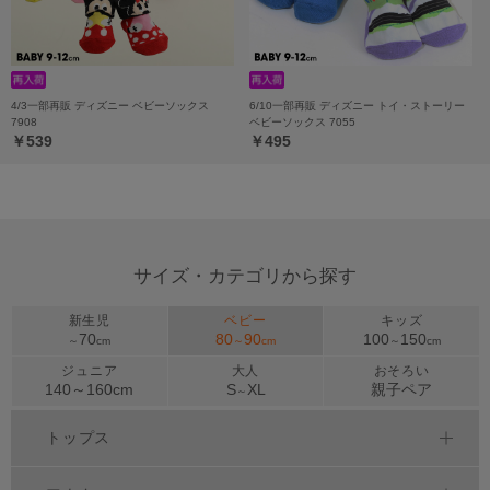
4/3一部再販 ディズニー ベビーソックス
6/10一部再販 ディズニー トイ・ストーリー
7908
ベビーソックス 7055
￥539
￥495
サイズ・カテゴリから探す
新生児
ベビー
キッズ
70
80
90
100
150
～
cm
～
cm
～
cm
ジュニア
大人
おそろい
140～
160
cm
S
XL
親子ペア
～
トップス