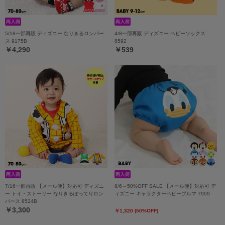
5/18一部再販 ディズニー なりきるロンパー
4/8一部再販 ディズニー ベビーソックス
ス 9175B
8592
￥4,290
￥539
7/16一部再販 【メール便】対応可 ディズニ
8/6～50%OFF SALE 【メール便】対応可 デ
ー トイ・ストーリー なりきるぽってりロン
ィズニー キャラクターベビーブルマ 7909
パース 8524B
￥3,300
￥1,320 (50%OFF)