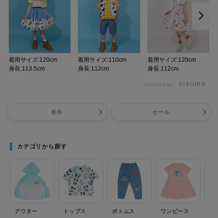
着用サイズ:120cm
着用サイズ:110cm
着用サイズ:120cm
身長:113.5cm
身長:112cm
身長:112cm
powered by
新作
セール
カテゴリから探す
アウター
トップス
ボトムス
ワンピース
セ