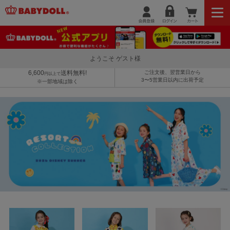
ようこそ ゲスト様
6,600
送料無料!
ご注文後、翌営業日から
円以上で
3〜5営業日以内に出荷予定
※一部地域は除く