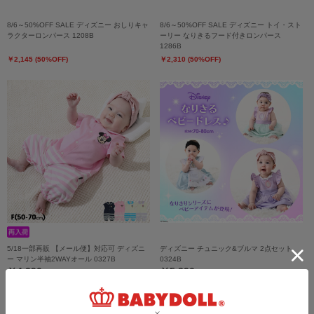
8/6～50%OFF SALE ディズニー おしりキャ
8/6～50%OFF SALE ディズニー トイ・スト
ラクターロンパース 1208B
ーリー なりきるフード付きロンパース
1286B
￥2,145 (50%OFF)
￥2,310 (50%OFF)
5/18一部再販 【メール便】対応可 ディズニ
ディズニー チュニック&ブルマ 2点セット
ー マリン半袖2WAYオール 0327B
0324B
￥4,290
￥5,390