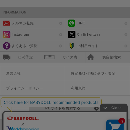
メルマガ登録
LINE
Instagram
X（旧Twitter）
よくあるご質問
ご利用ガイド
出荷予定
サイズ表
実店舗検索
運営会社
特定商取引法に基づく表記
プライバシーポリシー
利用規約
PCサイトを表示する
©Disney ©Disney/Pixar ©Disney. Based on the "Winnie the Pooh" works by A.A. Milne and E.H. Shepard.
TM＆©Universal Studios