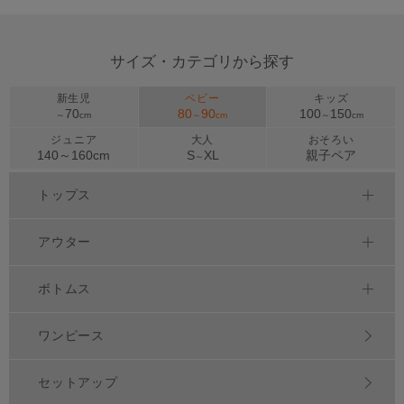
サイズ・カテゴリから探す
新生児
ベビー
キッズ
70
80
90
100
150
～
cm
～
cm
～
cm
ジュニア
大人
おそろい
140～
160
cm
S
XL
親子ペア
～
トップス
アウター
ボトムス
ワンピース
セットアップ