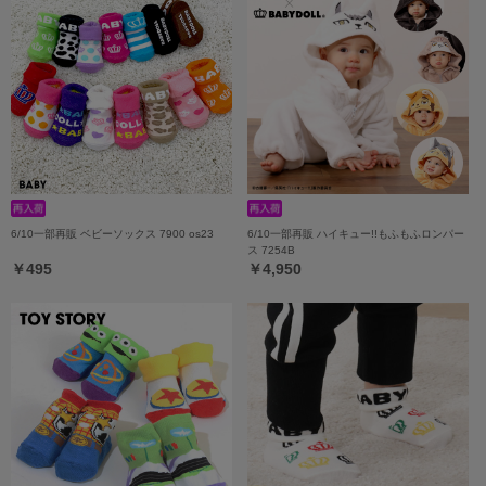
6/10一部再販 ベビーソックス 7900 os23
6/10一部再販 ハイキュー!!もふもふロンパー
ス 7254B
￥495
￥4,950