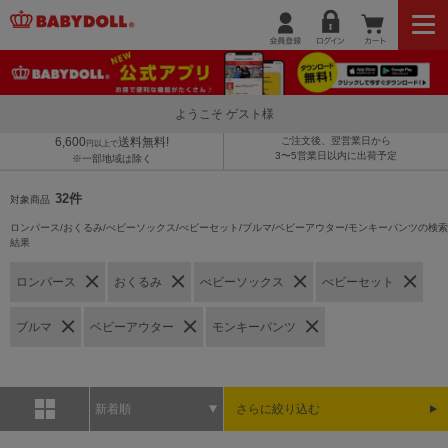
ようこそ ゲスト様
6,600
送料無料!
ご注文後、翌営業日から
円以上で
3〜5営業日以内に出荷予定
※一部地域は除く
32件
対象商品
ロンパース/おくるみ/べビーソックス/べビーセット/ブルマ/ベビーアウター/モンキーパンツの検索
結果
ロンパース
おくるみ
べビーソックス
べビーセット
ブルマ
ベビーアウター
モンキーパンツ
新着順
さらに絞り込む