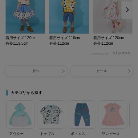
着用サイズ:120cm
着用サイズ:110cm
着用サイズ:120cm
身長:113.5cm
身長:112cm
身長:112cm
powered by
新作
セール
カテゴリから探す
アウター
トップス
ボトムス
ワンピース
セ