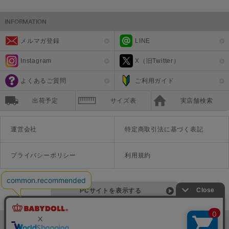
メルマガ登録
LINE
Instagram
X（旧Twitter）
よくあるご質問
ご利用ガイド
出荷予定
サイズ表
実店舗検索
運営会社
特定商取引法に基づく表記
プライバシーポリシー
利用規約
PCサイトを表示する
©Disney ©Disney/Pixar ©Disney. Based on the "Winnie the Pooh" works by A.A. Milne and E.H. Shepard.
TM＆©Universal Studios