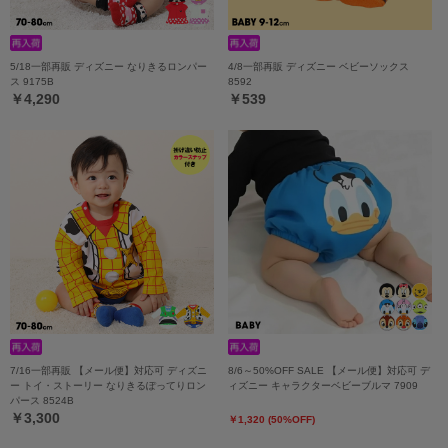
5/18一部再販 ディズニー なりきるロンパー
4/8一部再販 ディズニー ベビーソックス
ス 9175B
8592
￥4,290
￥539
7/16一部再販 【メール便】対応可 ディズニ
8/6～50%OFF SALE 【メール便】対応可 デ
ー トイ・ストーリー なりきるぽってりロン
ィズニー キャラクターベビーブルマ 7909
パース 8524B
￥3,300
￥1,320 (50%OFF)