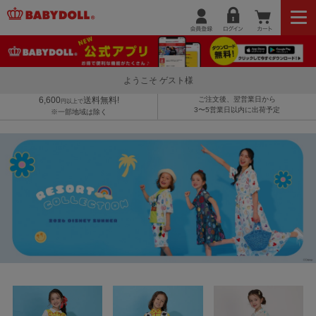
ようこそ ゲスト様
6,600
送料無料!
ご注文後、翌営業日から
円以上で
3〜5営業日以内に出荷予定
※一部地域は除く