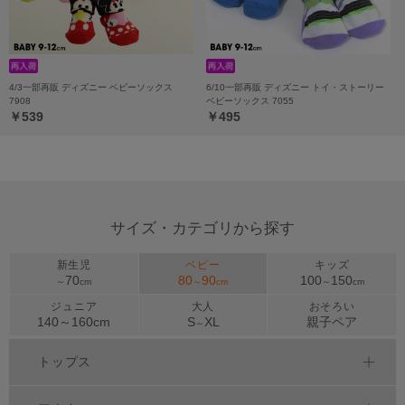
4/3一部再販 ディズニー ベビーソックス
6/10一部再販 ディズニー トイ・ストーリー
7908
ベビーソックス 7055
￥539
￥495
サイズ・カテゴリから探す
新生児
ベビー
キッズ
70
80
90
100
150
～
cm
～
cm
～
cm
ジュニア
大人
おそろい
140～
160
cm
S
XL
親子ペア
～
トップス