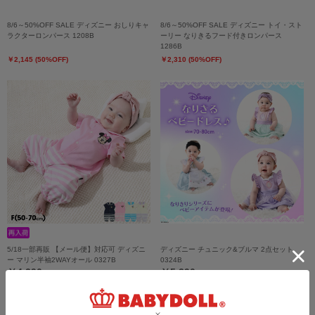
8/6～50%OFF SALE ディズニー おしりキャ
8/6～50%OFF SALE ディズニー トイ・スト
ラクターロンパース 1208B
ーリー なりきるフード付きロンパース
1286B
￥2,145 (50%OFF)
￥2,310 (50%OFF)
5/18一部再販 【メール便】対応可 ディズニ
ディズニー チュニック&ブルマ 2点セット
ー マリン半袖2WAYオール 0327B
0324B
￥4,290
￥5,390