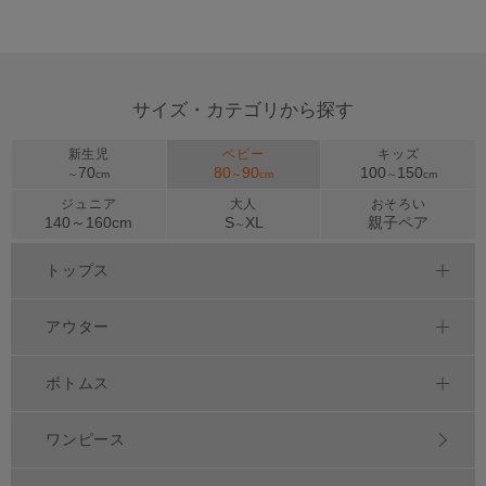
サイズ・カテゴリから探す
新生児
ベビー
キッズ
70
80
90
100
150
～
cm
～
cm
～
cm
ジュニア
大人
おそろい
140～
160
cm
S
XL
親子ペア
～
トップス
アウター
ボトムス
ワンピース