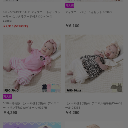
8/6～50%OFF SALE ディズニー トイ・スト
ディズニー ベビー3点セット 0636B
ーリー なりきるフード付きロンパース
1286B
￥6,160
￥2,310 (50%OFF)
5/18一部再販 【メール便】対応可 ディズニ
【メール便】対応可 アニマル柄半袖2WAYオ
ー マリン半袖2WAYオール 0327B
ール 0333B
￥4,290
￥4,290