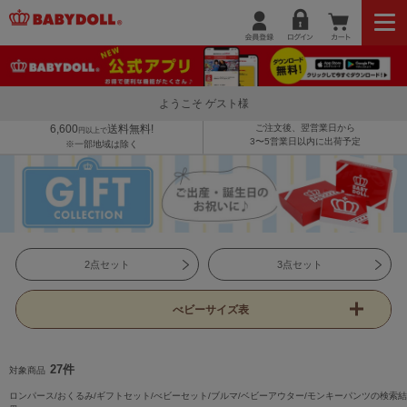
ようこそ ゲスト様
6,600
送料無料!
ご注文後、翌営業日から
円以上で
3〜5営業日以内に出荷予定
※一部地域は除く
2点セット
3点セット
べビーサイズ表
27件
対象商品
ロンパース/おくるみ/ギフトセット/べビーセット/ブルマ/ベビーアウター/モンキーパンツの検索結