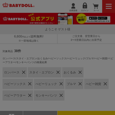
ようこそ ゲスト様
6,600
送料無料!
ご注文後、翌営業日から
円以上で
3〜5営業日以内に出荷予定
※一部地域は除く
38件
対象商品
ロンパース/スタイ・エプロン/おくるみ/べビーソックス/べビーリュック/ブルマ/べビー雑貨/ベビ
ーアウター/モンキーパンツの検索結果
ロンパース
スタイ・エプロン
おくるみ
べビーソックス
べビーリュック
ブルマ
べビー雑貨
ベビーアウター
モンキーパンツ