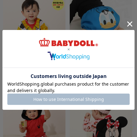
7/16一部再販 【メール便】対応可 ディズニ
8/6～50%OFF SALE 【メール便】対応可 デ
ー トイ・ストーリー なりきるぽってりロン
ィズニー キャラクターベビーブルマ 7909
パース 8524B
￥3,300
￥1,320 (50%OFF)