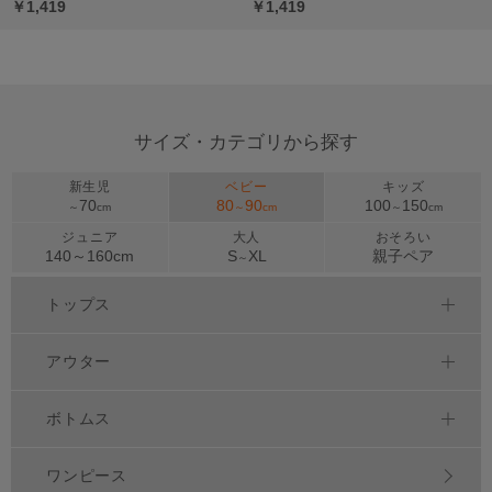
￥1,419
￥1,419
サイズ・カテゴリから探す
新生児
ベビー
キッズ
70
80
90
100
150
～
cm
～
cm
～
cm
ジュニア
大人
おそろい
140～
160
cm
S
XL
親子ペア
～
トップス
アウター
ボトムス
ワンピース