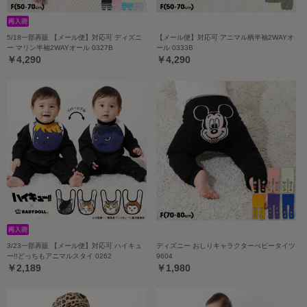
5/18一部再販 【メール便】対応可 ディズニ
【メール便】対応可 アニマル柄半袖2WAYオ
ー マリン半袖2WAYオール 0327B
ール 0333B
￥4,290
￥4,290
3/23一部再販 【メール便】対応可 ハイキュ
ディズニー おしりキャラクターべビータイツ
ー!!どっちもアニマルスタイ 0262
9604
￥2,189
￥1,980