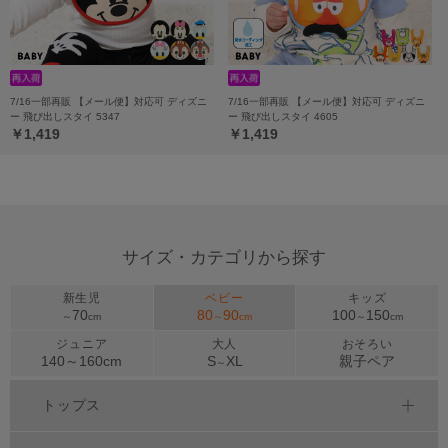
7/16一部再販 【メール便】対応可 ディズニ
7/16一部再販 【メール便】対応可 ディズニ
ー 飛び出しスタイ 5347
ー 飛び出しスタイ 4605
￥1,419
￥1,419
サイズ・カテゴリから探す
新生児
ベビー
キッズ
70
80
90
100
150
～
cm
～
cm
～
cm
ジュニア
大人
おそろい
140～
160
cm
S
XL
親子ペア
～
トップス