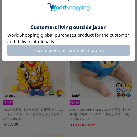
5/18一部再販 ディズニー なりきるロンパー
7/16一部再販 【メール便】対応可 リバーシ
ス 9175B
ブルスタイ 8613
￥4,290
￥1,320
7/16一部再販 【メール便】対応可 ディズニ
7/30～30%OFF SALE 6/19一部再販 【メー
ー トイ・ストーリー なりきるぽってりロン
ル便】対応可 ディズニー キャラクターベビ
パース 8524B
ーブルマ 7909
￥3,300
￥1,848 (30%OFF)