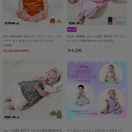
8/6～50%OFF SALE ディズニー トイ・スト
5/18一部再販 【メール便】対応可 ディズニ
ーリー なりきるフード付きロンパース
ー マリン半袖2WAYオール 0327B
1286B
￥4,290
￥2,310 (50%OFF)
【メール便】対応可 アニマル柄半袖2WAYオ
ディズニー チュニック&ブルマ 2点セット