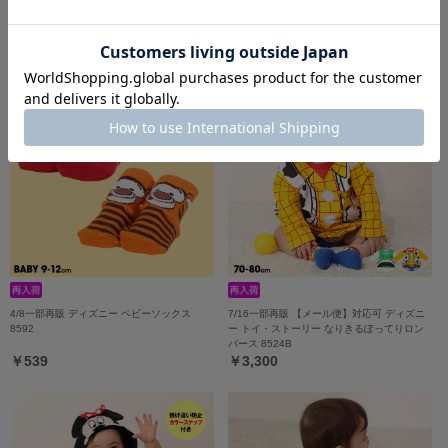
5/18一部再販 ディズニー なりきるロンパー
5/18一部再販 アニマル ベビー2点セット
ス 9175B
9140B
￥4,290
￥5,390
4/8一部再販 ディズニー ベビーソックス
7/16一部再販 【メール便】対応可 ディズニ
8592
ー トイ・ストーリー なりきるぽってりロン
パース 8524B
￥539
￥3,300