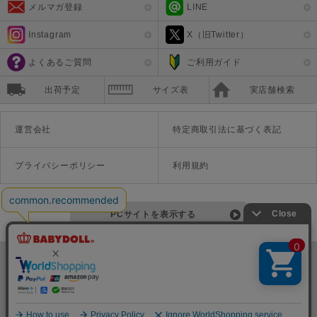
メルマガ登録
LINE
Instagram
X（旧Twitter）
よくあるご質問
ご利用ガイド
出荷予定
サイズ表
実店舗検索
運営会社
特定商取引法に基づく表記
プライバシーポリシー
利用規約
PCサイトを表示する
©Disney ©Disney/Pixar ©Disney. Based on the "Winnie the Pooh" works by A.A. Milne and E.H. Shepard.
TM＆©Universal Studios
© '26 SANRIO CO., LTD. APPR. NO. L670222
株式会社COZY
〒542-0081 大阪府大阪市中央区南船場1-16-10 大阪岡本ビル3Ｆ
TEL:06-6125-1458