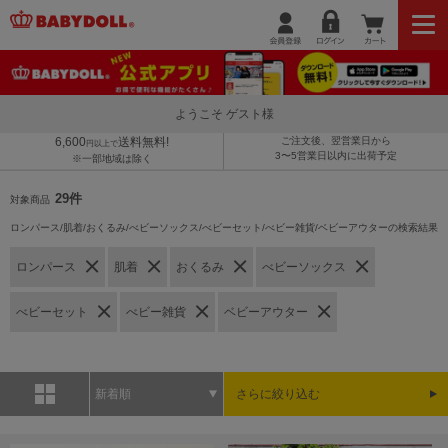
ようこそ ゲスト様
6,600
送料無料!
ご注文後、翌営業日から
円以上で
3〜5営業日以内に出荷予定
※一部地域は除く
29件
対象商品
ロンパース/肌着/おくるみ/べビーソックス/べビーセット/べビー雑貨/ベビーアウターの検索結果
ロンパース
肌着
おくるみ
べビーソックス
べビーセット
べビー雑貨
ベビーアウター
新着順
さらに絞り込む