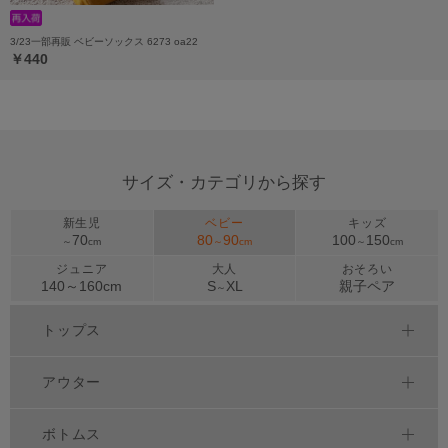
3/23一部再販 ベビーソックス 6273 oa22
￥440
サイズ・カテゴリから探す
新生児
ベビー
キッズ
70
80
90
100
150
～
cm
～
cm
～
cm
ジュニア
大人
おそろい
140～
160
cm
S
XL
親子ペア
～
トップス
アウター
ボトムス