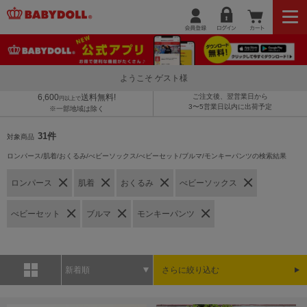
ようこそ ゲスト様
6,600
送料無料!
ご注文後、翌営業日から
円以上で
3〜5営業日以内に出荷予定
※一部地域は除く
31件
対象商品
ロンパース/肌着/おくるみ/べビーソックス/べビーセット/ブルマ/モンキーパンツの検索結果
ロンパース
肌着
おくるみ
べビーソックス
べビーセット
ブルマ
モンキーパンツ
新着順
さらに絞り込む