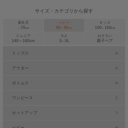
サイズ・カテゴリから探す
新生児
ベビー
キッズ
70
80
90
100
150
～
cm
～
cm
～
cm
ジュニア
大人
おそろい
140～
160
cm
S
XL
親子ペア
～
トップス
アウター
ボトムス
ワンピース
セットアップ
べビー