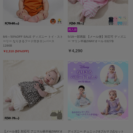
8/6～50%OFF SALE ディズニー トイ・スト
5/18一部再販 【メール便】対応可 ディズニ
ーリー なりきるフード付きロンパース
ー マリン半袖2WAYオール 0327B
1286B
￥4,290
￥2,310 (50%OFF)
【メール便】対応可 アニマル柄半袖2WAYオ
ディズニー チュニック&ブルマ 2点セット