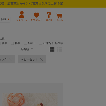
後、翌営業日から3〜5営業日以内に出荷予定
スト様
結果
新着
再販
SALE
在庫なしも表示
新着順
ュック
べビーセット