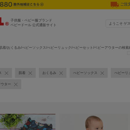
ご注文
子供服・ベビー服ブランド
ようこそ ゲ
ベビードール 公式通販サイト
肌着/おくるみ/べビーソックス/べビーリュック/べビーセット/ベビーアウターの検索
ス
肌着
おくるみ
べビーソックス
べビーリ
アウター