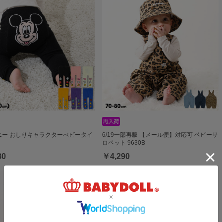
ニー おしりキャラクターべビータイ
6/19一部再販 【メール便】対応可 ベビーサ
ロペット 9630B
80
￥4,290