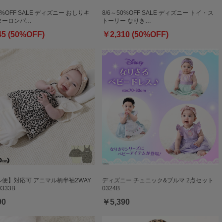
0%OFF SALE ディズニー おしりキ
8/6～50%OFF SALE ディズニー トイ・ス
ターロンパ…
トーリー なりき…
45 (50%OFF)
￥2,310 (50%OFF)
便】対応可 アニマル柄半袖2WAY
ディズニー チュニック&ブルマ 2点セット
333B
0324B
90
￥5,390