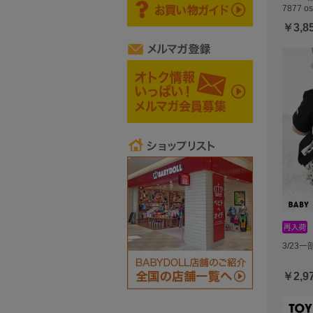
7877 o
￥3,8
3/23
￥2,9