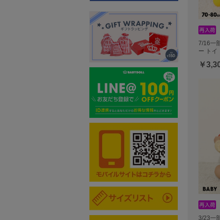
7/16
ー トイ
￥3,3
3/23