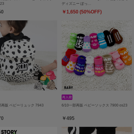
s23
ディズニー ぽっ…
50
￥1,650 (50%OFF)
一部再販 ベビーリュック 7943
6/10一部再販 ベビーソックス 7900 os23
70
￥495