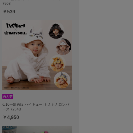
7908
￥539
6/10一部再販 ハイキュー!!もふもふロンパ
ース 7254B
￥4,950