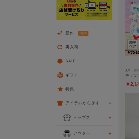
新作
再入荷
SALE
8/6～
ギフト
ディズニ
￥2,1
特集
アイテムから探す
トップス
アウター