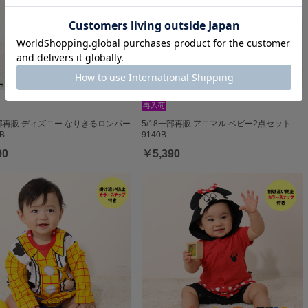
一部再販 ディズニー なりきるロンパー
5/18一部再販 アニマル ベビー2点セット
B
9140B
90
￥5,390