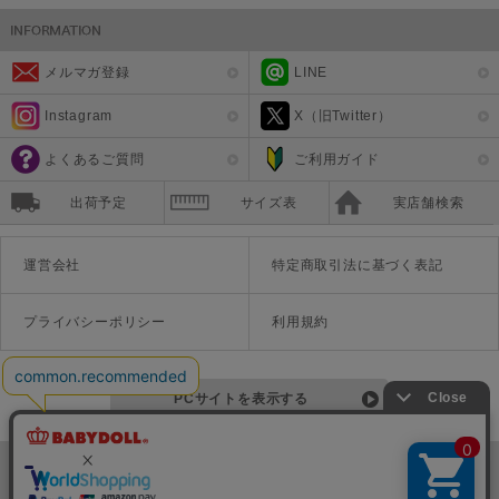
メルマガ登録
LINE
Instagram
X（旧Twitter）
よくあるご質問
ご利用ガイド
出荷予定
サイズ表
実店舗検索
運営会社
特定商取引法に基づく表記
プライバシーポリシー
利用規約
PCサイトを表示する
©Disney ©Disney/Pixar ©Disney. Based on the "Winnie the Pooh" works by A.A. Milne and E.H. Shepard.
TM＆©Universal Studios
© '26 SANRIO CO., LTD. APPR. NO. L670222