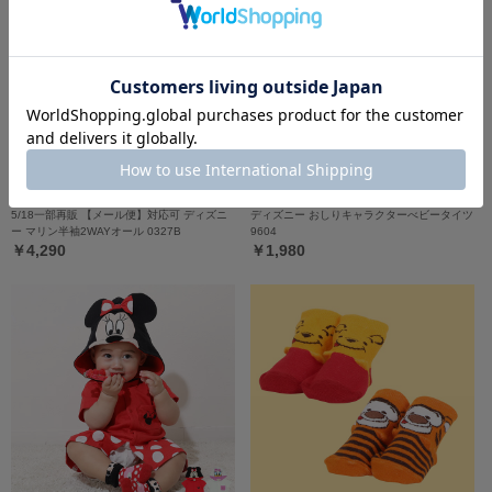
5/18一部再販 【メール便】対応可 ディズニ
ディズニー おしりキャラクターべビータイツ
ー マリン半袖2WAYオール 0327B
9604
￥4,290
￥1,980