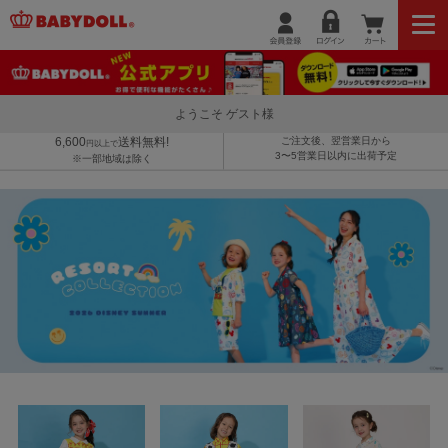
ようこそ ゲスト様
6,600
送料無料!
ご注文後、翌営業日から
円以上で
3〜5営業日以内に出荷予定
※一部地域は除く