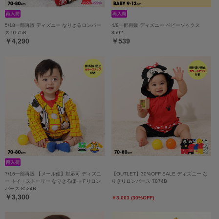
5/18一部再販 ディズニー なりきるロンパー
4/8一部再販 ディズニー ベビーソックス
ス 9175B
8592
￥4,290
￥539
7/16一部再販 【メール便】対応可 ディズニ
【OUTLET】30%OFF SALE ディズニー な
ー トイ・ストーリー なりきるぽってりロン
りきりロンパース 7874B
パース 8524B
￥3,300
￥3,003 (30%OFF)