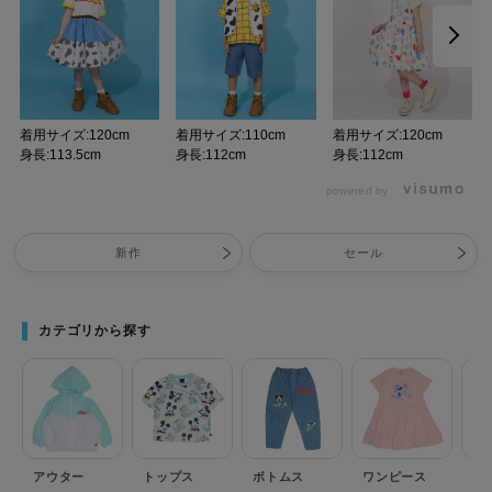
着用サイズ:120cm
着用サイズ:110cm
着用サイズ:120cm
身長:113.5cm
身長:112cm
身長:112cm
powered by
新作
セール
カテゴリから探す
アウター
トップス
ボトムス
ワンピース
セ