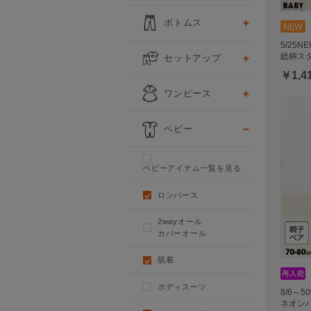
ボトムス
5/25
総柄スタ
セットアップ
￥1,4
ワンピース
ベビー
ベビーアイテム一覧を見る
ロンパース
2wayオール
カバーオール
肌着
ボディスーツ
8/6～
ネオン