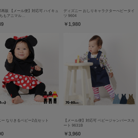
一部再販 【メール便】対応可 ハイキュ
ディズニー おしりキャラクターべビータイ
っちもアニマル…
ツ 9604
89
￥1,980
ニー なりきるベビー2点セット
【メール便】対応可 ベビージャンパースカ
ート 9631B
90
￥3,960