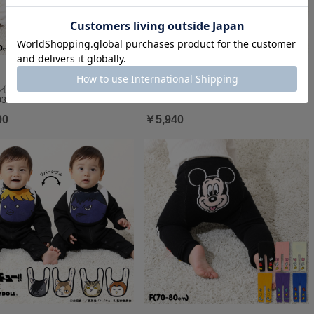
便】対応可 アニマル柄半袖2WAY
ベビー3点セット 0136B
333B
90
￥5,940