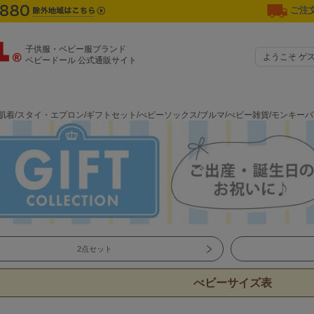
ご注文
子供服・ベビー服ブランド
ようこそ ゲ
ベビードール 公式通販サイト
肌着/スタイ・エプロン/ギフトセット/べビーソックス/ブルマ/べビー雑貨/モンキー
2点セット
べビーサイズ表