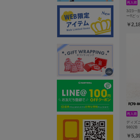
3/23
ー!!ど
￥2,1
ディズ
9802B
￥5,3