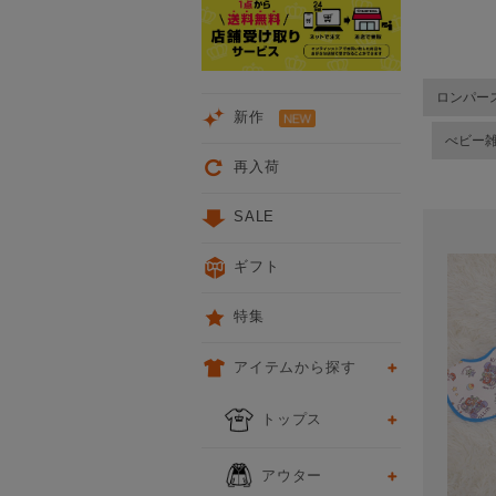
ロンパー
新作
べビー
再入荷
SALE
ギフト
特集
アイテムから探す
トップス
アウター