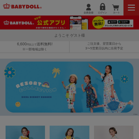
ようこそ ゲスト様
6,600
送料無料!
ご注文後、翌営業日から
円以上で
3〜5営業日以内に出荷予定
※一部地域は除く