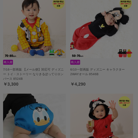
7/16一部再販 【メール便】対応可 ディズニ
6/10一部再販 ディズニー キャラクター
ー トイ・ストーリー なりきるぽってりロン
2WAYオール 8546B
パース 8524B
￥3,300
￥4,290