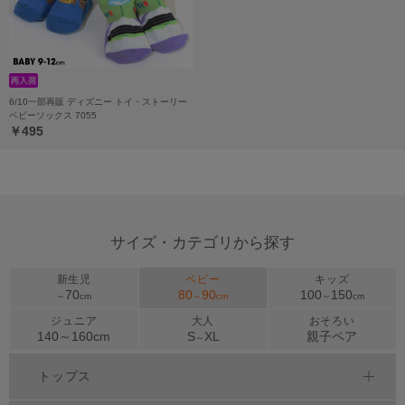
6/10一部再販 ディズニー トイ・ストーリー
ベビーソックス 7055
￥495
サイズ・カテゴリから探す
新生児
ベビー
キッズ
70
80
90
100
150
～
cm
～
cm
～
cm
ジュニア
大人
おそろい
140～
160
cm
S
XL
親子ペア
～
トップス