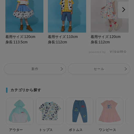
着用サイズ:120cm
着用サイズ:110cm
着用サイズ:120cm
身長:113.5cm
身長:112cm
身長:112cm
powered by
新作
セール
カテゴリから探す
アウター
トップス
ボトムス
ワンピース
セ