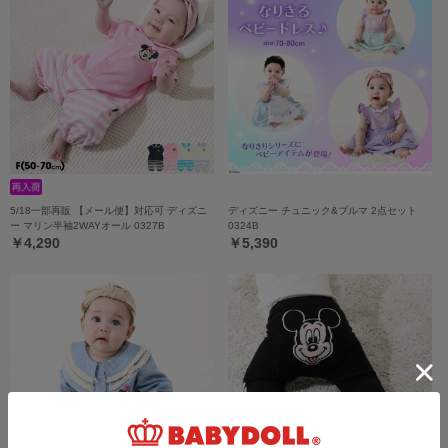
5/18一部再販 【メール便】対応可 ディズニ
ディズニー チュニック&ブルマ 2点セット
ー マリン半袖2WAYオール 0327B
0324B
￥4,290
￥5,390