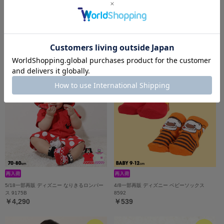
【OUTLET】20%OFF SALE ディズニー デ
ディズニー おしりキャラクターべビータイツ
ニムベビーセットアップ 0298B
9604
￥1,980
￥4,312 (20%OFF)
5/18一部再販 ディズニー なりきるロンパー
4/8一部再販 ディズニー ベビーソックス
ス 9175B
8592
￥4,290
￥539