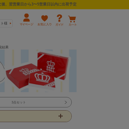
後、翌営業日から3〜5営業日以内に出荷予定
スト様
索結果
3点セット