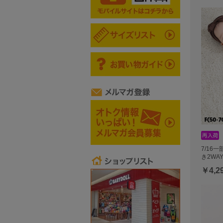
7/16
き2WA
￥4,2