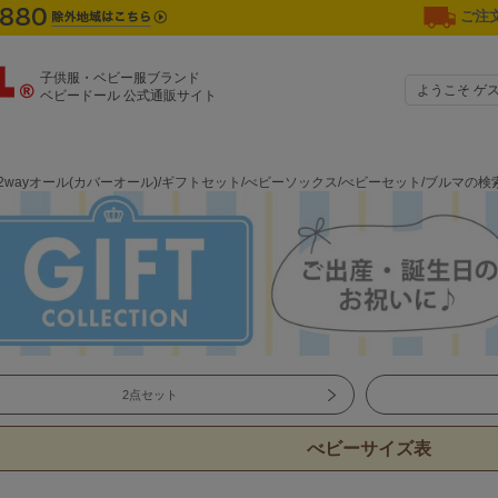
ご注文
子供服・ベビー服ブランド
ようこそ ゲ
ベビードール 公式通販サイト
2wayオール(カバーオール)/ギフトセット/べビーソックス/べビーセット/ブルマの検
2点セット
べビーサイズ表