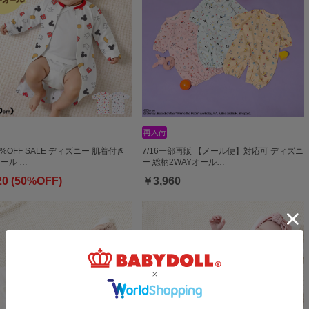
0%OFF SALE ディズニー 肌着付き
7/16一部再販 【メール便】対応可 ディズニ
オール …
ー 総柄2WAYオール…
20 (50%OFF)
￥3,960