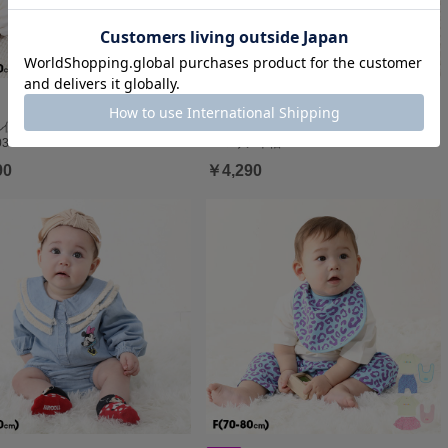
便】対応可 アニマル柄半袖2WAY
5/18一部再販 【メール便】対応可 ディズニ
333B
ー マリン半袖2WAY…
90
￥4,290