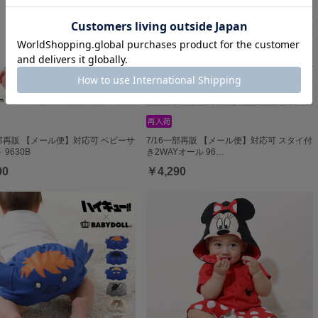
一部再販 【メール便】対応可 ベビーサ
7/16一部再販 【メール便】対応可 スタイ付
9630B
き2WAYオール 96…
90
￥4,290