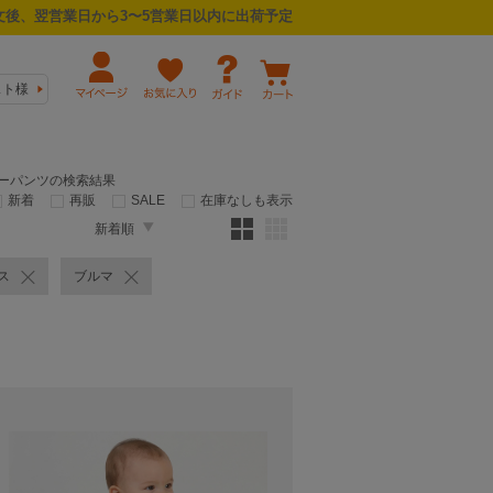
後、翌営業日から3〜5営業日以内に出荷予定
スト様
ンキーパンツの検索結果
新着
再販
SALE
在庫なしも表示
新着順
ス
ブルマ