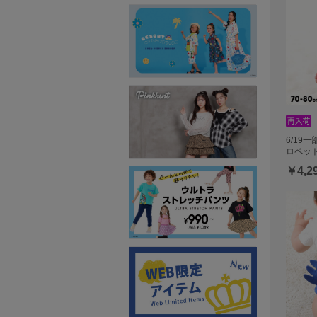
6/19
ロペット 
￥4,2