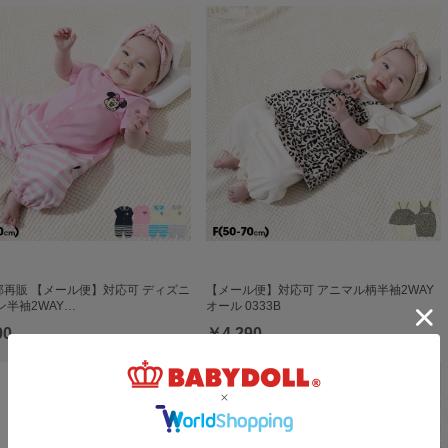
一部再販 【メール便】対応可 ディズニ
【メール便】対応可 アニマル柄半袖2WAY
ン半袖2WAY…
オール 0333B
90
￥4,290