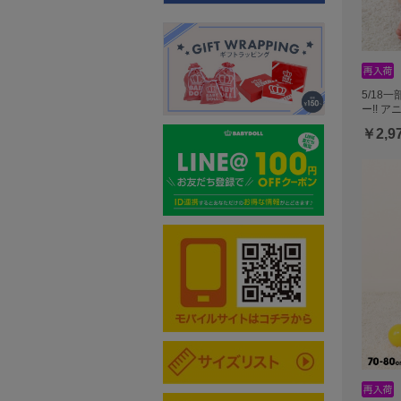
5/18
ー!! 
￥2,9