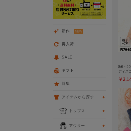
新作
再入荷
SALE
8/6～
ギフト
ディズニ
￥2,1
特集
アイテムから探す
トップス
アウター