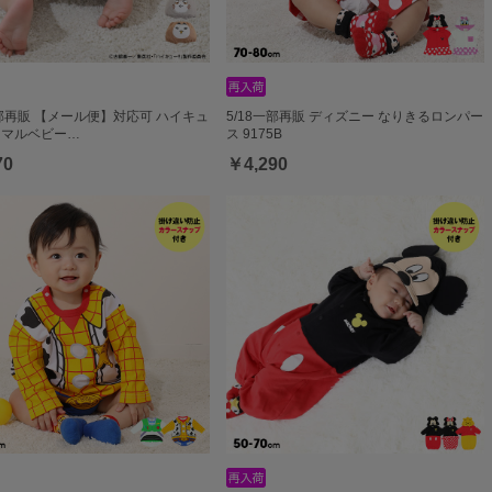
一部再販 【メール便】対応可 ハイキュ
5/18一部再販 ディズニー なりきるロンパー
アニマルベビー…
ス 9175B
70
￥4,290