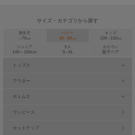
サイズ・カテゴリから探す
新生児
ベビー
キッズ
70
80
90
100
150
～
cm
～
cm
～
cm
ジュニア
大人
おそろい
140～
160
cm
S
XL
親子ペア
～
トップス
アウター
ボトムス
ワンピース
セットアップ