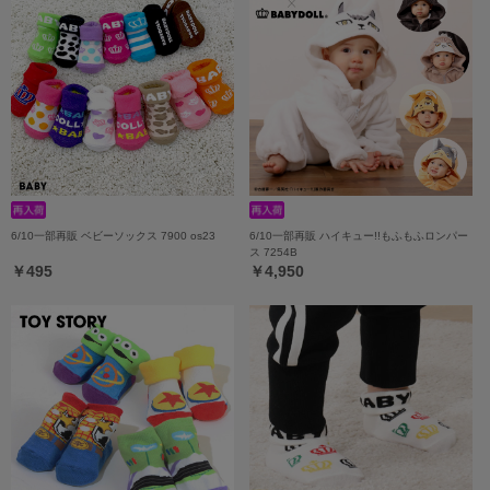
6/10一部再販 ベビーソックス 7900 os23
6/10一部再販 ハイキュー!!もふもふロンパー
ス 7254B
￥495
￥4,950