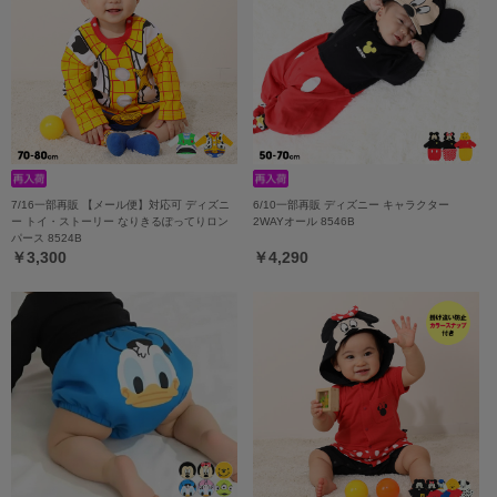
7/16一部再販 【メール便】対応可 ディズニ
6/10一部再販 ディズニー キャラクター
ー トイ・ストーリー なりきるぽってりロン
2WAYオール 8546B
パース 8524B
￥3,300
￥4,290