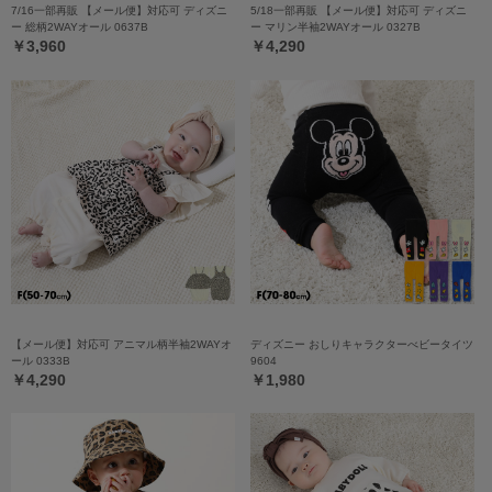
7/16一部再販 【メール便】対応可 ディズニ
5/18一部再販 【メール便】対応可 ディズニ
ー 総柄2WAYオール 0637B
ー マリン半袖2WAYオール 0327B
￥3,960
￥4,290
【メール便】対応可 アニマル柄半袖2WAYオ
ディズニー おしりキャラクターべビータイツ
ール 0333B
9604
￥4,290
￥1,980