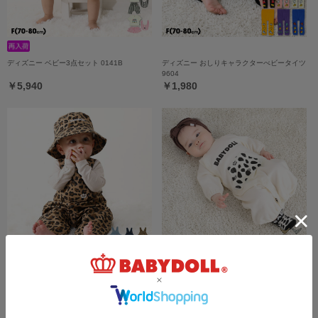
ディズニー ベビー3点セット 0141B
ディズニー おしりキャラクターべビータイツ
9604
￥5,940
￥1,980
6/19一部再販 【メール便】対応可 ベビーサ
7/16一部再販 【メール便】対応可 スタイ付
ロペット 9630B
き2WAYオール 9637B
￥4,290
￥4,290