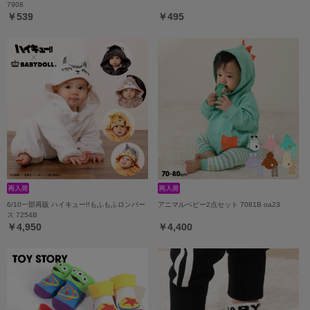
7908
￥539
￥495
6/10一部再販 ハイキュー!!もふもふロンパー
アニマルベビー2点セット 7081B oa23
ス 7254B
￥4,950
￥4,400