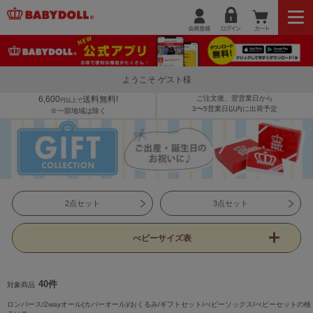
ようこそ ゲスト様
6,600
送料無料!
ご注文後、翌営業日から
円以上で
3〜5営業日以内に出荷予定
※一部地域は除く
2点セット
3点セット
べビーサイズ表
40件
対象商品
ロンパース/2wayオール(カバーオール)/おくるみ/ギフトセット/べビーソックス/べビーセットの検