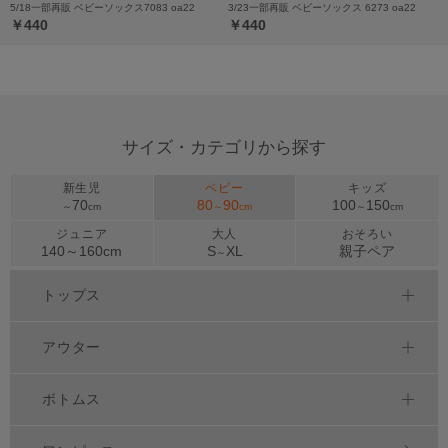
5/18一部再販 ベビーソックス7083 oa22
3/23一部再販 ベビーソックス 6273 oa22
￥440
￥440
サイズ・カテゴリから探す
新生児
ベビー
キッズ
70
80
90
100
150
～
cm
～
cm
～
cm
ジュニア
大人
おそろい
140～
160
cm
S
XL
親子ペア
～
トップス
アウター
ボトムス