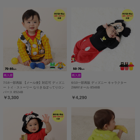
7/16一部再販 【メール便】対応可 ディズニ
6/10一部再販 ディズニー キャラクター
ー トイ・ストーリー なりきるぽってりロン
2WAYオール 8546B
パース 8524B
￥3,300
￥4,290